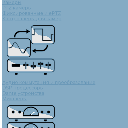
Камеры
PTZ камеры
Фиксированные и ePTZ
Контроллеры для камер
Аудио коммутация и преобразование
DSP процессоры
Dante устройства
Микшеры