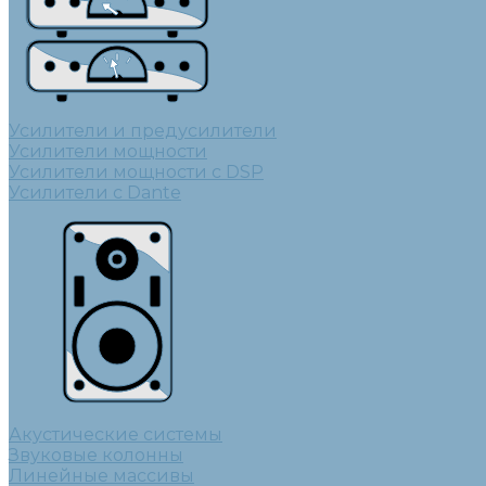
Усилители и предусилители
Усилители мощности
Усилители мощности с DSP
Усилители с Dante
Акустические системы
Звуковые колонны
Линейные массивы