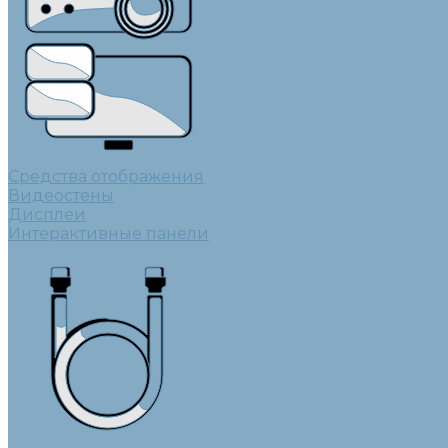
Средства отображения
Видеостены
Дисплеи
Интерактивные панели