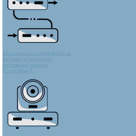
Удлинители интерфейсов
AV-over-IP системы
Активные кабели
По HDBaseT