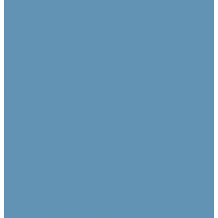
Сценические
Конференц-системы
Центральные блоки
Пульты председателя
Пульты делегата
Аксессуары для конференц-систем
Источники звука и микрофоны
Медиа плееры
Микрофонные массивы
Микрофоны
Системы управления
Контроллеры
Панели управления
Преобразователи интерфейсов
Аксессуары для систем управления
Средства отображения
Видеостены
Дисплеи
Интерактивные панели
Специализированные
Кабельная продукция
Кабели в бухтах
Кабели в сборе
Переходники и адаптеры