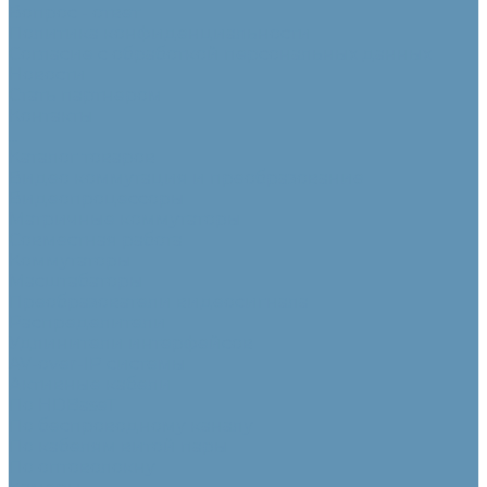
Вопрос - ответ
Политика конфиденциальности
Согласие с обработкой персональных данных
Новости
Стать партнером
Контакты
...
Каталог товаров
Видео коммутация и преобразование
Видеопроцессоры
Матричные коммутаторы
Совместная работа
Коммутаторы
Масштабаторы
Преобразователи видеосигнала
Распределители
Удлинители интерфейсов
AV-over-IP системы
Активные кабели
По HDBaseT
По беспроводному каналу
По кабелям витой пары
По оптоволокну