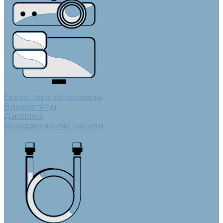
Средства отображения
Видеостены
Дисплеи
Интерактивные панели