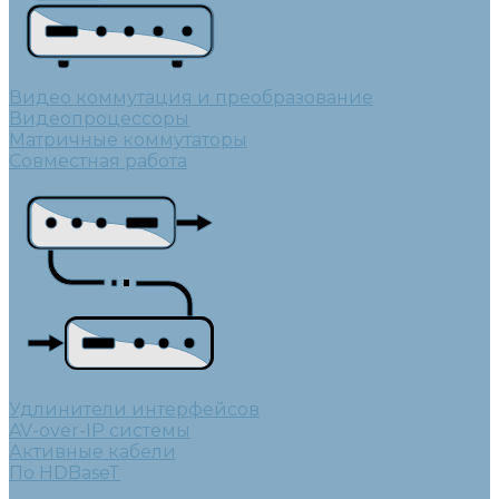
Видео коммутация и преобразование
Видеопроцессоры
Матричные коммутаторы
Совместная работа
Удлинители интерфейсов
AV-over-IP системы
Активные кабели
По HDBaseT