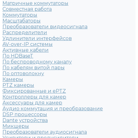
Матричные коммутаторы
Совместная работа
Коммутаторы
Масштабаторы
Преобразователи видеосигнала
Распределители
Удлинители интерфейсов
AV-over-IP системы
Активные кабели
По HDBaseT
По беспроводному каналу
По кабелям витой пары
По оптоволокну
Камеры
PTZ камеры
Фиксированные и ePTZ
Контроллеры для камер
Аксессуары для камер
Аудио коммутация и преобразование
DSP процессоры
Dante устройства
Микшеры
Преобразователи аудиосигнала
Усилители и предусилители