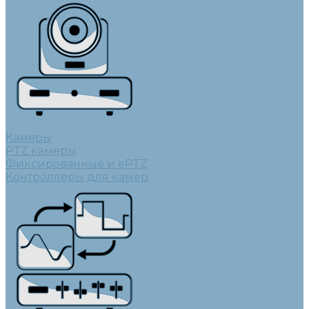
Камеры
PTZ камеры
Фиксированные и ePTZ
Контроллеры для камер