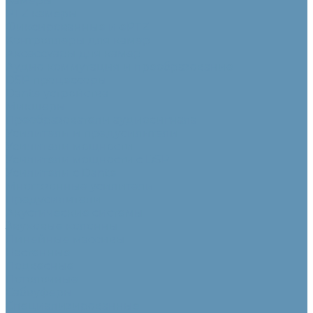
Камеры
PTZ камеры
Фиксированные и ePTZ
Контроллеры для камер
Аксессуары для камер
Аудио коммутация и преобразование
DSP процессоры
Dante устройства
Микшеры
Преобразователи аудиосигнала
Усилители и предусилители
Усилители мощности
Усилители мощности с DSP
Усилители с Dante
Многозонные усилители
Предусилители
Акустические системы
Звуковые колонны
Линейные массивы
Настенные
Подвесные
Потолочные
Сабвуферы
Специализированные