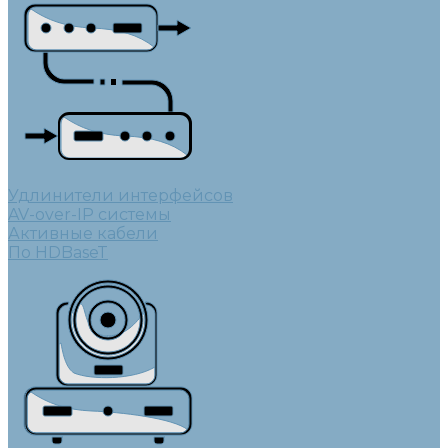
Удлинители интерфейсов
AV-over-IP системы
Активные кабели
По HDBaseT