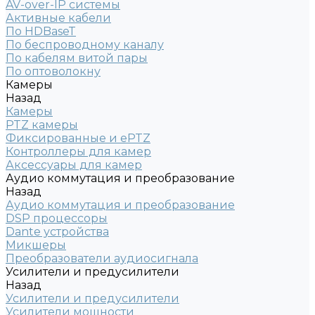
AV-over-IP системы
Активные кабели
По HDBaseT
По беспроводному каналу
По кабелям витой пары
По оптоволокну
Камеры
Назад
Камеры
PTZ камеры
Фиксированные и ePTZ
Контроллеры для камер
Аксессуары для камер
Аудио коммутация и преобразование
Назад
Аудио коммутация и преобразование
DSP процессоры
Dante устройства
Микшеры
Преобразователи аудиосигнала
Усилители и предусилители
Назад
Усилители и предусилители
Усилители мощности