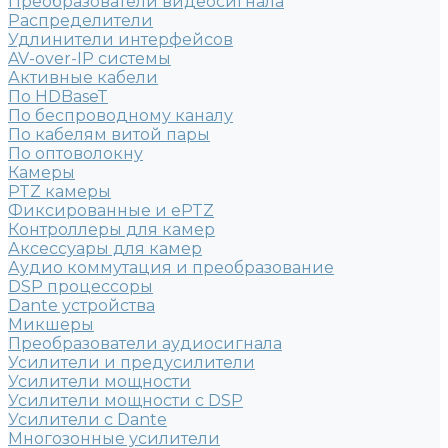
Преобразователи видеосигнала
Распределители
Удлинители интерфейсов
AV-over-IP системы
Активные кабели
По HDBaseT
По беспроводному каналу
По кабелям витой пары
По оптоволокну
Камеры
PTZ камеры
Фиксированные и ePTZ
Контроллеры для камер
Аксессуары для камер
Аудио коммутация и преобразование
DSP процессоры
Dante устройства
Микшеры
Преобразователи аудиосигнала
Усилители и предусилители
Усилители мощности
Усилители мощности с DSP
Усилители с Dante
Многозонные усилители