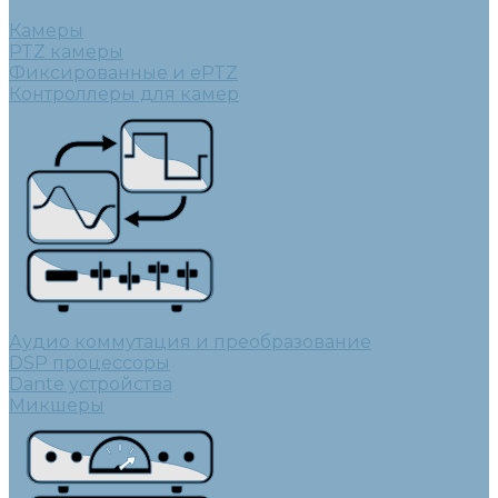
Камеры
PTZ камеры
Фиксированные и ePTZ
Контроллеры для камер
Аудио коммутация и преобразование
DSP процессоры
Dante устройства
Микшеры