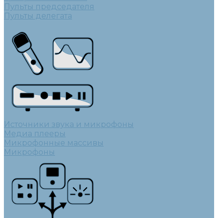
Пульты председателя
Пульты делегата
Источники звука и микрофоны
Медиа плееры
Микрофонные массивы
Микрофоны