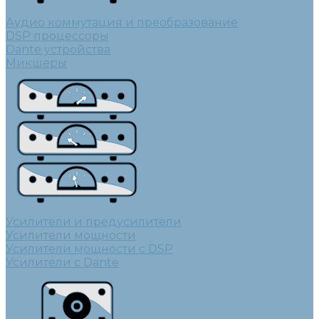
Аудио коммутация и преобразование
DSP процессоры
Dante устройства
Микшеры
Усилители и предусилители
Усилители мощности
Усилители мощности с DSP
Усилители с Dante