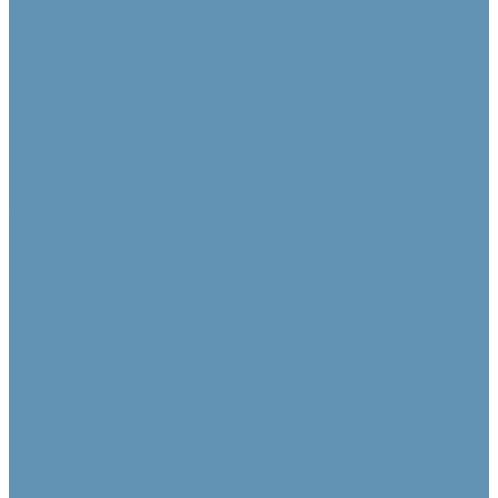
Сценические
Конференц-системы
Центральные блоки
Пульты председателя
Пульты делегата
Аксессуары для конференц-систем
Источники звука и микрофоны
Медиа плееры
Микрофонные массивы
Микрофоны
Системы управления
Контроллеры
Панели управления
Преобразователи интерфейсов
Аксессуары для систем управления
Средства отображения
Видеостены
Дисплеи
Интерактивные панели
Специализированные
Кабельная продукция
Кабели в бухтах
Кабели в сборе
Переходники и адаптеры