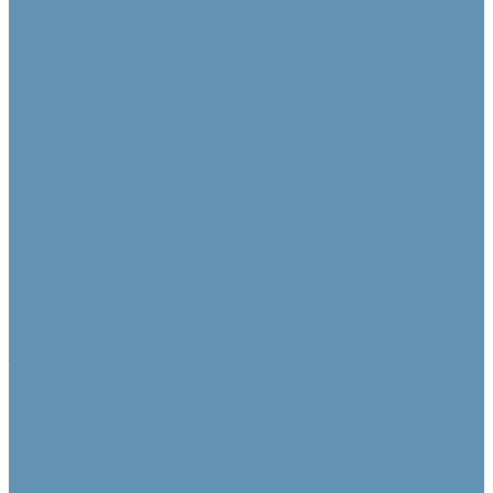
Камеры
PTZ камеры
Фиксированные и ePTZ
Контроллеры для камер
Аксессуары для камер
Аудио коммутация и преобразование
DSP процессоры
Dante устройства
Микшеры
Преобразователи аудиосигнала
Усилители и предусилители
Усилители мощности
Усилители мощности с DSP
Усилители с Dante
Многозонные усилители
Предусилители
Акустические системы
Звуковые колонны
Линейные массивы
Настенные
Подвесные
Потолочные
Сабвуферы
Специализированные