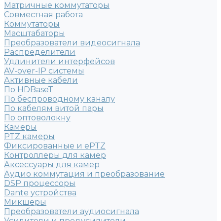
Матричные коммутаторы
Совместная работа
Коммутаторы
Масштабаторы
Преобразователи видеосигнала
Распределители
Удлинители интерфейсов
AV-over-IP системы
Активные кабели
По HDBaseT
По беспроводному каналу
По кабелям витой пары
По оптоволокну
Камеры
PTZ камеры
Фиксированные и ePTZ
Контроллеры для камер
Аксессуары для камер
Аудио коммутация и преобразование
DSP процессоры
Dante устройства
Микшеры
Преобразователи аудиосигнала
Усилители и предусилители