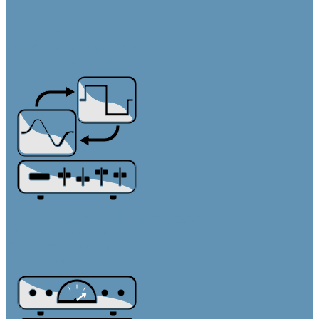
Камеры
PTZ камеры
Фиксированные и ePTZ
Контроллеры для камер
Аудио коммутация и преобразование
DSP процессоры
Dante устройства
Микшеры