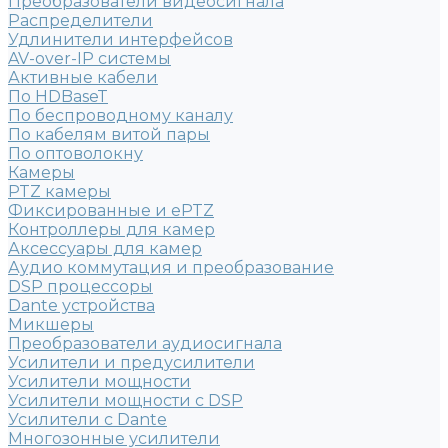
Преобразователи видеосигнала
Распределители
Удлинители интерфейсов
AV-over-IP системы
Активные кабели
По HDBaseT
По беспроводному каналу
По кабелям витой пары
По оптоволокну
Камеры
PTZ камеры
Фиксированные и ePTZ
Контроллеры для камер
Аксессуары для камер
Аудио коммутация и преобразование
DSP процессоры
Dante устройства
Микшеры
Преобразователи аудиосигнала
Усилители и предусилители
Усилители мощности
Усилители мощности с DSP
Усилители с Dante
Многозонные усилители