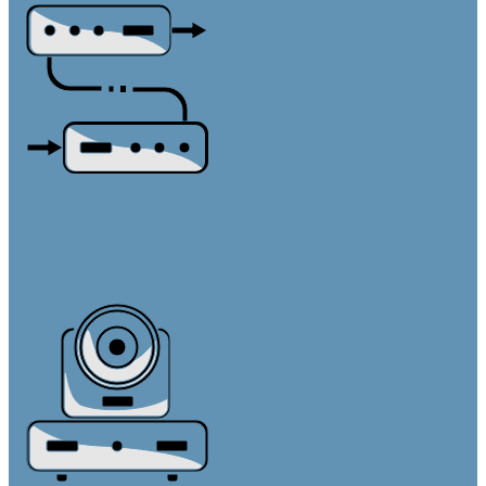
Удлинители интерфейсов
AV-over-IP системы
Активные кабели
По HDBaseT