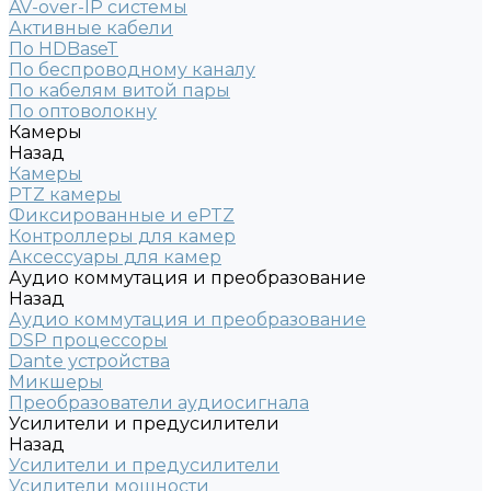
AV-over-IP системы
Активные кабели
По HDBaseT
По беспроводному каналу
По кабелям витой пары
По оптоволокну
Камеры
Назад
Камеры
PTZ камеры
Фиксированные и ePTZ
Контроллеры для камер
Аксессуары для камер
Аудио коммутация и преобразование
Назад
Аудио коммутация и преобразование
DSP процессоры
Dante устройства
Микшеры
Преобразователи аудиосигнала
Усилители и предусилители
Назад
Усилители и предусилители
Усилители мощности