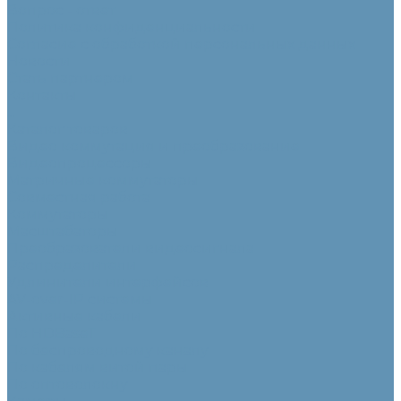
Вопрос - ответ
Политика конфиденциальности
Согласие с обработкой персональных данных
Новости
Стать партнером
Контакты
...
Каталог товаров
Видео коммутация и преобразование
Видеопроцессоры
Матричные коммутаторы
Совместная работа
Коммутаторы
Масштабаторы
Преобразователи видеосигнала
Распределители
Удлинители интерфейсов
AV-over-IP системы
Активные кабели
По HDBaseT
По беспроводному каналу
По кабелям витой пары
По оптоволокну