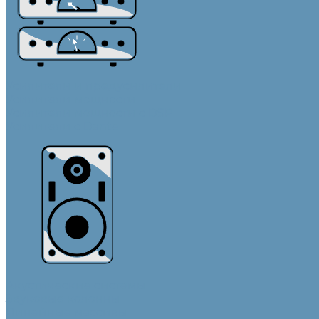
Усилители и предусилители
Усилители мощности
Усилители мощности с DSP
Усилители с Dante
Акустические системы
Звуковые колонны
Линейные массивы