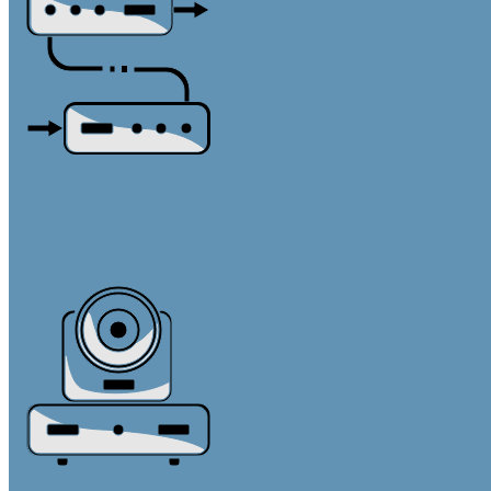
Удлинители интерфейсов
AV-over-IP системы
Активные кабели
По HDBaseT