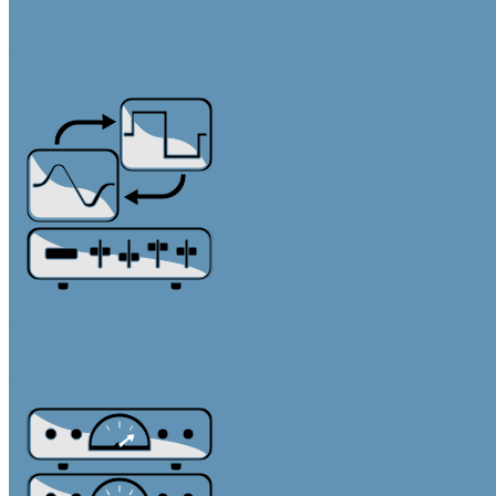
Камеры
PTZ камеры
Фиксированные и ePTZ
Контроллеры для камер
Аудио коммутация и преобразование
DSP процессоры
Dante устройства
Микшеры