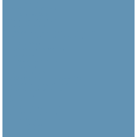
Сценические
Конференц-системы
Центральные блоки
Пульты председателя
Пульты делегата
Аксессуары для конференц-систем
Источники звука и микрофоны
Медиа плееры
Микрофонные массивы
Микрофоны
Системы управления
Контроллеры
Панели управления
Преобразователи интерфейсов
Аксессуары для систем управления
Средства отображения
Видеостены
Дисплеи
Интерактивные панели
Специализированные
Кабельная продукция
Кабели в бухтах
Кабели в сборе
Переходники и адаптеры