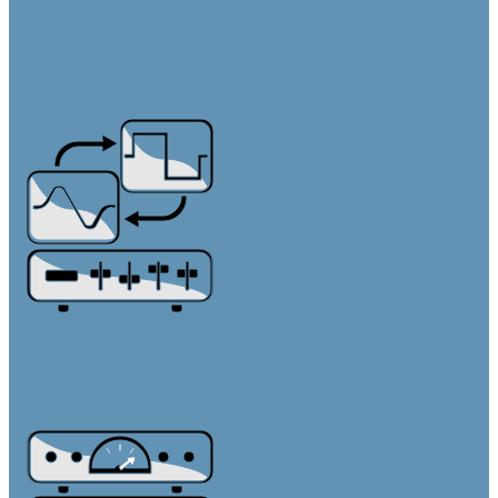
Камеры
PTZ камеры
Фиксированные и ePTZ
Контроллеры для камер
Аудио коммутация и преобразование
DSP процессоры
Dante устройства
Микшеры