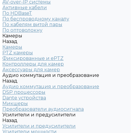
AV-over-IP системы
Активные кабели
По HDBaseT
По беспроводному каналу
По кабелям витой пары
По оптоволокну
Камеры
Назад
Камеры
PTZ камеры
Фиксированные и ePTZ
Контроллеры для камер
Аксессуары для камер
Аудио коммутация и преобразование
Назад
Аудио коммутация и преобразование
DSP процессоры
Dante устройства
Микшеры
Преобразователи аудиосигнала
Усилители и предусилители
Назад
Усилители и предусилители
Усилители мощности