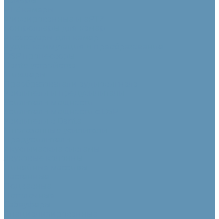
Камеры
PTZ камеры
Фиксированные и ePTZ
Контроллеры для камер
Аксессуары для камер
Аудио коммутация и преобразование
DSP процессоры
Dante устройства
Микшеры
Преобразователи аудиосигнала
Усилители и предусилители
Усилители мощности
Усилители мощности с DSP
Усилители с Dante
Многозонные усилители
Предусилители
Акустические системы
Звуковые колонны
Линейные массивы
Настенные
Подвесные
Потолочные
Сабвуферы
Специализированные