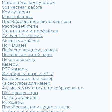
Матричные коммутаторы
Совместная работа
Коммутаторы
Масштабаторы
Преобразователи видеосигнала
Распределители
Удлинители интерфейсов
AV-over-IP системы
Активные кабели
По HDBaseT
По беспроводному каналу
По кабелям витой пары
По оптоволокну
Камеры
PTZ камеры
Фиксированные и ePTZ
Контроллеры для камер
Аксессуары для камер
Аудио коммутация и преобразование
DSP процессоры
Dante устройства
Микшеры
Преобразователи аудиосигнала
Усилители и предусилители