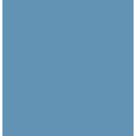
Вопрос - ответ
Политика конфиденциальности
Согласие с обработкой персональных данных
Новости
Стать партнером
Контакты
...
Каталог товаров
Видео коммутация и преобразование
Видеопроцессоры
Матричные коммутаторы
Совместная работа
Коммутаторы
Масштабаторы
Преобразователи видеосигнала
Распределители
Удлинители интерфейсов
AV-over-IP системы
Активные кабели
По HDBaseT
По беспроводному каналу
По кабелям витой пары
По оптоволокну