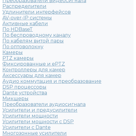
Преобразователи видеосигнала
Распределители
Удлинители интерфейсов
AV-over-IP системы
Активные кабели
По HDBaseT
По беспроводному каналу
По кабелям витой пары
По оптоволокну
Камеры
PTZ камеры
Фиксированные и ePTZ
Контроллеры для камер
Аксессуары для камер
Аудио коммутация и преобразование
DSP процессоры
Dante устройства
Микшеры
Преобразователи аудиосигнала
Усилители и предусилители
Усилители мощности
Усилители мощности с DSP
Усилители с Dante
Многозонные усилители