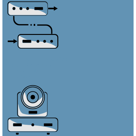
Удлинители интерфейсов
AV-over-IP системы
Активные кабели
По HDBaseT