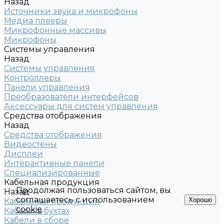
Назад
Источники звука и микрофоны
Медиа плееры
Микрофонные массивы
Микрофоны
Системы управления
Назад
Системы управления
Контроллеры
Панели управления
Преобразователи интерфейсов
Аксессуары для систем управления
Средства отображения
Назад
Средства отображения
Видеостены
Дисплеи
Интерактивные панели
Специализированные
Кабельная продукция
Продолжая пользоваться сайтом, вы
Назад
соглашаетесь с использованием
Хорошо
Кабельная продукция
cookie
.
Кабели в бухтах
Кабели в сборе