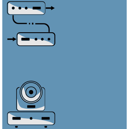
Удлинители интерфейсов
AV-over-IP системы
Активные кабели
По HDBaseT