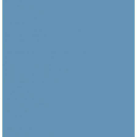
Камеры
PTZ камеры
Фиксированные и ePTZ
Контроллеры для камер
Аксессуары для камер
Аудио коммутация и преобразование
DSP процессоры
Dante устройства
Микшеры
Преобразователи аудиосигнала
Усилители и предусилители
Усилители мощности
Усилители мощности с DSP
Усилители с Dante
Многозонные усилители
Предусилители
Акустические системы
Звуковые колонны
Линейные массивы
Настенные
Подвесные
Потолочные
Сабвуферы
Специализированные