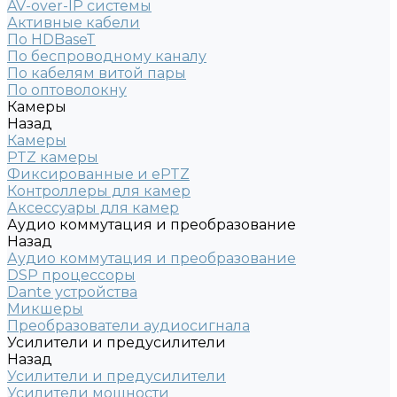
AV-over-IP системы
Активные кабели
По HDBaseT
По беспроводному каналу
По кабелям витой пары
По оптоволокну
Камеры
Назад
Камеры
PTZ камеры
Фиксированные и ePTZ
Контроллеры для камер
Аксессуары для камер
Аудио коммутация и преобразование
Назад
Аудио коммутация и преобразование
DSP процессоры
Dante устройства
Микшеры
Преобразователи аудиосигнала
Усилители и предусилители
Назад
Усилители и предусилители
Усилители мощности