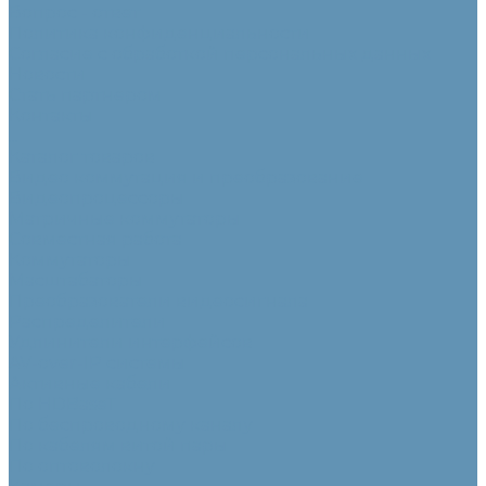
Вопрос - ответ
Политика конфиденциальности
Согласие с обработкой персональных данных
Новости
Стать партнером
Контакты
...
Каталог товаров
Видео коммутация и преобразование
Видеопроцессоры
Матричные коммутаторы
Совместная работа
Коммутаторы
Масштабаторы
Преобразователи видеосигнала
Распределители
Удлинители интерфейсов
AV-over-IP системы
Активные кабели
По HDBaseT
По беспроводному каналу
По кабелям витой пары
По оптоволокну