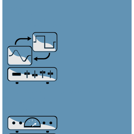
Камеры
PTZ камеры
Фиксированные и ePTZ
Контроллеры для камер
Аудио коммутация и преобразование
DSP процессоры
Dante устройства
Микшеры