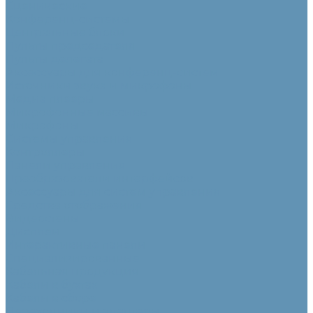
Сценические
Конференц-системы
Центральные блоки
Пульты председателя
Пульты делегата
Аксессуары для конференц-систем
Источники звука и микрофоны
Медиа плееры
Микрофонные массивы
Микрофоны
Системы управления
Контроллеры
Панели управления
Преобразователи интерфейсов
Аксессуары для систем управления
Средства отображения
Видеостены
Дисплеи
Интерактивные панели
Специализированные
Кабельная продукция
Кабели в бухтах
Кабели в сборе
Переходники и адаптеры