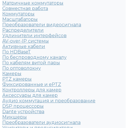
Матричные коммутаторы
Совместная работа
Коммутаторы
Масштабаторы
Преобразователи видеосигнала
Распределители
Удлинители интерфейсов
AV-over-IP системы
Активные кабели
По HDBaseT
По беспроводному каналу
По кабелям витой пары
По оптоволокну
Камеры
PTZ камеры
Фиксированные и ePTZ
Контроллеры для камер
Аксессуары для камер
Аудио коммутация и преобразование
DSP процессоры
Dante устройства
Микшеры
Преобразователи аудиосигнала
Усилители и предусилители