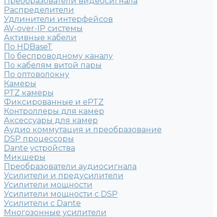
Преобразователи видеосигнала
Распределители
Удлинители интерфейсов
AV-over-IP системы
Активные кабели
По HDBaseT
По беспроводному каналу
По кабелям витой пары
По оптоволокну
Камеры
PTZ камеры
Фиксированные и ePTZ
Контроллеры для камер
Аксессуары для камер
Аудио коммутация и преобразование
DSP процессоры
Dante устройства
Микшеры
Преобразователи аудиосигнала
Усилители и предусилители
Усилители мощности
Усилители мощности с DSP
Усилители с Dante
Многозонные усилители