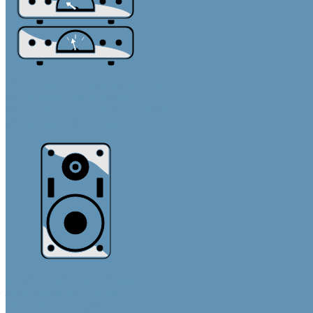
Усилители и предусилители
Усилители мощности
Усилители мощности с DSP
Усилители с Dante
Акустические системы
Звуковые колонны
Линейные массивы