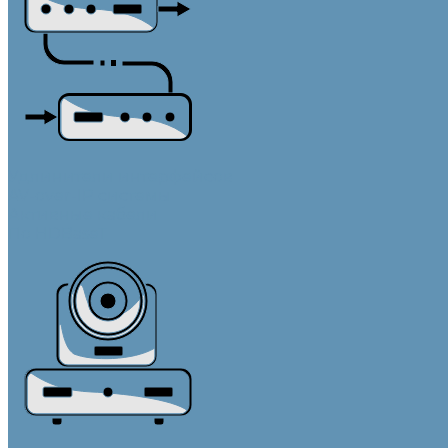
Удлинители интерфейсов
AV-over-IP системы
Активные кабели
По HDBaseT