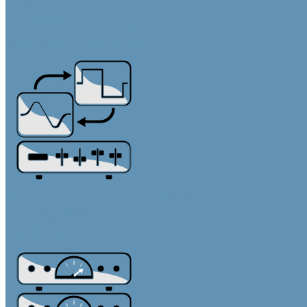
Камеры
PTZ камеры
Фиксированные и ePTZ
Контроллеры для камер
Аудио коммутация и преобразование
DSP процессоры
Dante устройства
Микшеры