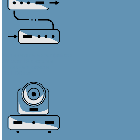
Удлинители интерфейсов
AV-over-IP системы
Активные кабели
По HDBaseT