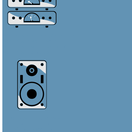
Усилители и предусилители
Усилители мощности
Усилители мощности с DSP
Усилители с Dante
Акустические системы
Звуковые колонны
Линейные массивы