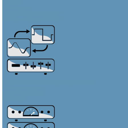
Камеры
PTZ камеры
Фиксированные и ePTZ
Контроллеры для камер
Аудио коммутация и преобразование
DSP процессоры
Dante устройства
Микшеры