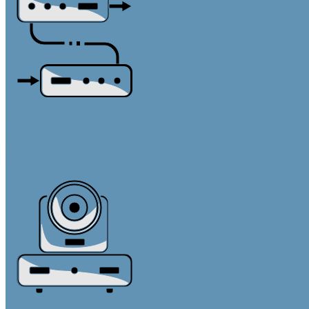
Удлинители интерфейсов
AV-over-IP системы
Активные кабели
По HDBaseT