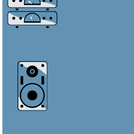
Усилители и предусилители
Усилители мощности
Усилители мощности с DSP
Усилители с Dante
Акустические системы
Звуковые колонны
Линейные массивы