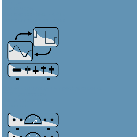
Камеры
PTZ камеры
Фиксированные и ePTZ
Контроллеры для камер
Аудио коммутация и преобразование
DSP процессоры
Dante устройства
Микшеры