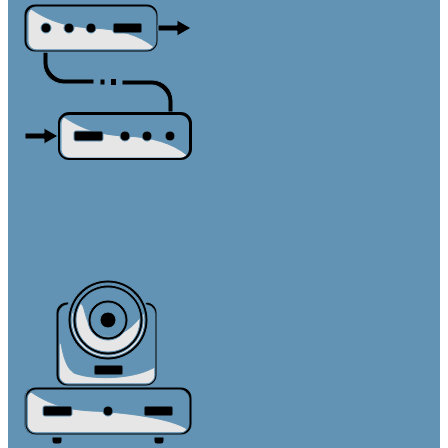
Удлинители интерфейсов
AV-over-IP системы
Активные кабели
По HDBaseT