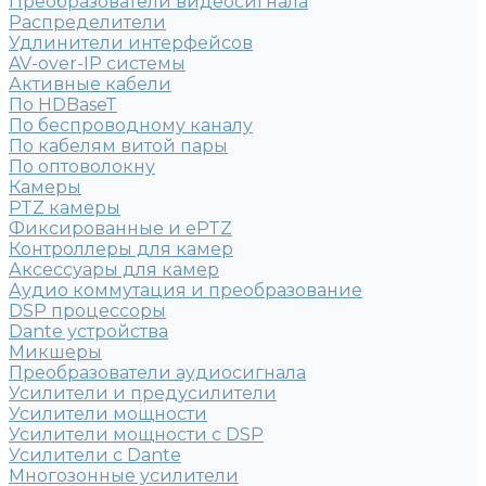
Преобразователи видеосигнала
Распределители
Удлинители интерфейсов
AV-over-IP системы
Активные кабели
По HDBaseT
По беспроводному каналу
По кабелям витой пары
По оптоволокну
Камеры
PTZ камеры
Фиксированные и ePTZ
Контроллеры для камер
Аксессуары для камер
Аудио коммутация и преобразование
DSP процессоры
Dante устройства
Микшеры
Преобразователи аудиосигнала
Усилители и предусилители
Усилители мощности
Усилители мощности с DSP
Усилители с Dante
Многозонные усилители