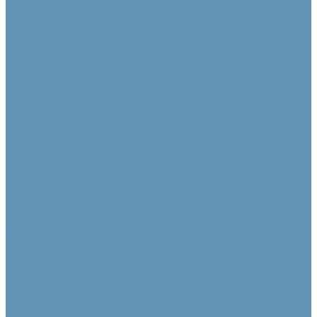
Камеры
PTZ камеры
Фиксированные и ePTZ
Контроллеры для камер
Аксессуары для камер
Аудио коммутация и преобразование
DSP процессоры
Dante устройства
Микшеры
Преобразователи аудиосигнала
Усилители и предусилители
Усилители мощности
Усилители мощности с DSP
Усилители с Dante
Многозонные усилители
Предусилители
Акустические системы
Звуковые колонны
Линейные массивы
Настенные
Подвесные
Потолочные
Сабвуферы
Специализированные