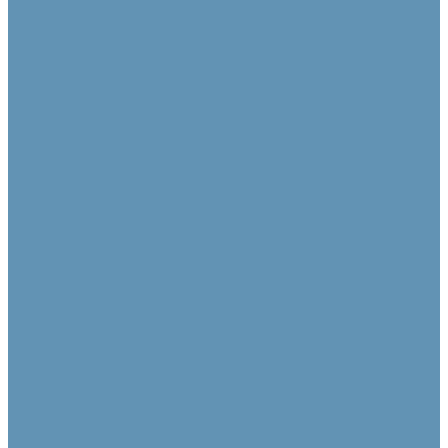
Сценические
Конференц-системы
Центральные блоки
Пульты председателя
Пульты делегата
Аксессуары для конференц-систем
Источники звука и микрофоны
Медиа плееры
Микрофонные массивы
Микрофоны
Системы управления
Контроллеры
Панели управления
Преобразователи интерфейсов
Аксессуары для систем управления
Средства отображения
Видеостены
Дисплеи
Интерактивные панели
Специализированные
Кабельная продукция
Кабели в бухтах
Кабели в сборе
Переходники и адаптеры