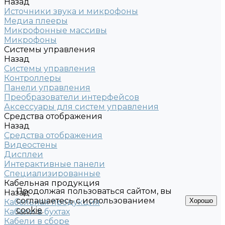
Назад
Источники звука и микрофоны
Медиа плееры
Микрофонные массивы
Микрофоны
Системы управления
Назад
Системы управления
Контроллеры
Панели управления
Преобразователи интерфейсов
Аксессуары для систем управления
Средства отображения
Назад
Средства отображения
Видеостены
Дисплеи
Интерактивные панели
Специализированные
Кабельная продукция
Продолжая пользоваться сайтом, вы
Назад
соглашаетесь с использованием
Хорошо
Кабельная продукция
cookie
.
Кабели в бухтах
Кабели в сборе