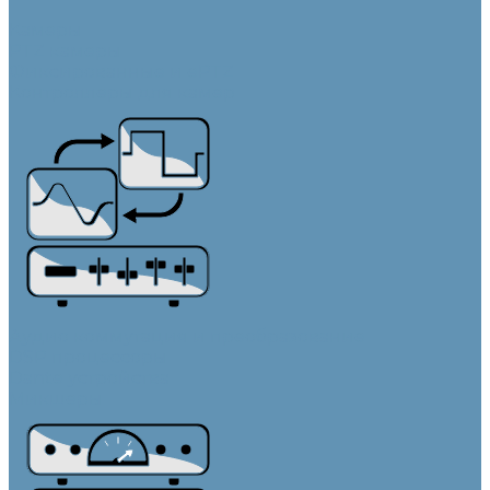
Камеры
PTZ камеры
Фиксированные и ePTZ
Контроллеры для камер
Аудио коммутация и преобразование
DSP процессоры
Dante устройства
Микшеры