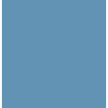
Вопрос - ответ
Политика конфиденциальности
Согласие с обработкой персональных данных
Новости
Стать партнером
Контакты
...
Каталог товаров
Видео коммутация и преобразование
Видеопроцессоры
Матричные коммутаторы
Совместная работа
Коммутаторы
Масштабаторы
Преобразователи видеосигнала
Распределители
Удлинители интерфейсов
AV-over-IP системы
Активные кабели
По HDBaseT
По беспроводному каналу
По кабелям витой пары
По оптоволокну