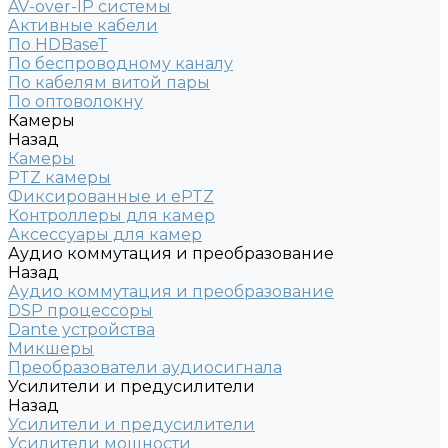
AV-over-IP системы
Активные кабели
По HDBaseT
По беспроводному каналу
По кабелям витой пары
По оптоволокну
Камеры
Назад
Камеры
PTZ камеры
Фиксированные и ePTZ
Контроллеры для камер
Аксессуары для камер
Аудио коммутация и преобразование
Назад
Аудио коммутация и преобразование
DSP процессоры
Dante устройства
Микшеры
Преобразователи аудиосигнала
Усилители и предусилители
Назад
Усилители и предусилители
Усилители мощности