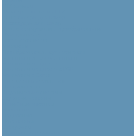
Камеры
PTZ камеры
Фиксированные и ePTZ
Контроллеры для камер
Аксессуары для камер
Аудио коммутация и преобразование
DSP процессоры
Dante устройства
Микшеры
Преобразователи аудиосигнала
Усилители и предусилители
Усилители мощности
Усилители мощности с DSP
Усилители с Dante
Многозонные усилители
Предусилители
Акустические системы
Звуковые колонны
Линейные массивы
Настенные
Подвесные
Потолочные
Сабвуферы
Специализированные