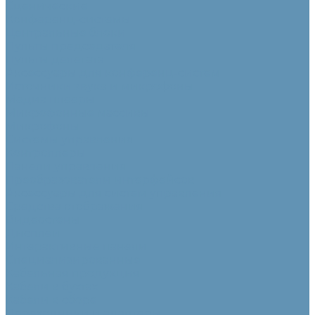
Сценические
Конференц-системы
Центральные блоки
Пульты председателя
Пульты делегата
Аксессуары для конференц-систем
Источники звука и микрофоны
Медиа плееры
Микрофонные массивы
Микрофоны
Системы управления
Контроллеры
Панели управления
Преобразователи интерфейсов
Аксессуары для систем управления
Средства отображения
Видеостены
Дисплеи
Интерактивные панели
Специализированные
Кабельная продукция
Кабели в бухтах
Кабели в сборе
Переходники и адаптеры