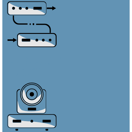
Удлинители интерфейсов
AV-over-IP системы
Активные кабели
По HDBaseT