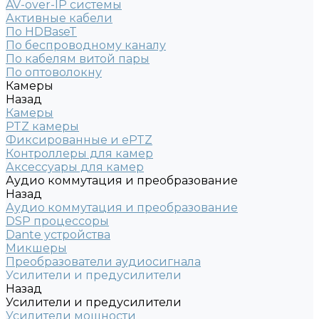
AV-over-IP системы
Активные кабели
По HDBaseT
По беспроводному каналу
По кабелям витой пары
По оптоволокну
Камеры
Назад
Камеры
PTZ камеры
Фиксированные и ePTZ
Контроллеры для камер
Аксессуары для камер
Аудио коммутация и преобразование
Назад
Аудио коммутация и преобразование
DSP процессоры
Dante устройства
Микшеры
Преобразователи аудиосигнала
Усилители и предусилители
Назад
Усилители и предусилители
Усилители мощности