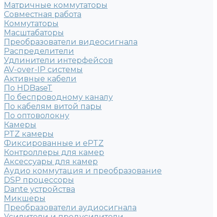
Матричные коммутаторы
Совместная работа
Коммутаторы
Масштабаторы
Преобразователи видеосигнала
Распределители
Удлинители интерфейсов
AV-over-IP системы
Активные кабели
По HDBaseT
По беспроводному каналу
По кабелям витой пары
По оптоволокну
Камеры
PTZ камеры
Фиксированные и ePTZ
Контроллеры для камер
Аксессуары для камер
Аудио коммутация и преобразование
DSP процессоры
Dante устройства
Микшеры
Преобразователи аудиосигнала
Усилители и предусилители