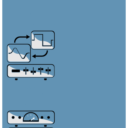
Камеры
PTZ камеры
Фиксированные и ePTZ
Контроллеры для камер
Аудио коммутация и преобразование
DSP процессоры
Dante устройства
Микшеры