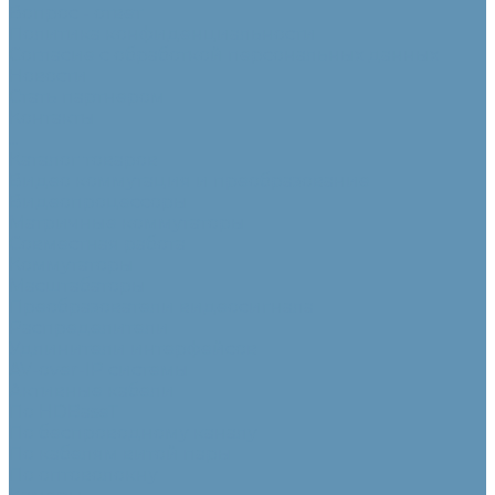
Вопрос - ответ
Политика конфиденциальности
Согласие с обработкой персональных данных
Новости
Стать партнером
Контакты
...
Каталог товаров
Видео коммутация и преобразование
Видеопроцессоры
Матричные коммутаторы
Совместная работа
Коммутаторы
Масштабаторы
Преобразователи видеосигнала
Распределители
Удлинители интерфейсов
AV-over-IP системы
Активные кабели
По HDBaseT
По беспроводному каналу
По кабелям витой пары
По оптоволокну