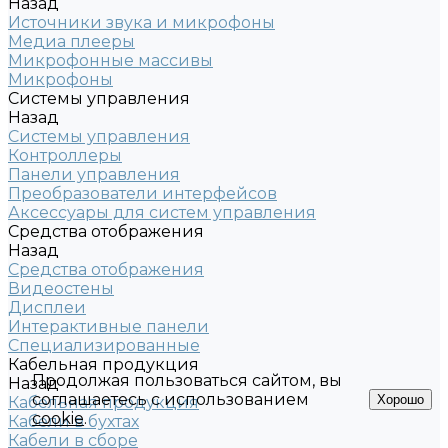
Назад
Источники звука и микрофоны
Медиа плееры
Микрофонные массивы
Микрофоны
Системы управления
Назад
Системы управления
Контроллеры
Панели управления
Преобразователи интерфейсов
Аксессуары для систем управления
Средства отображения
Назад
Средства отображения
Видеостены
Дисплеи
Интерактивные панели
Специализированные
Кабельная продукция
Продолжая пользоваться сайтом, вы
Назад
соглашаетесь с использованием
Хорошо
Кабельная продукция
cookie
.
Кабели в бухтах
Кабели в сборе