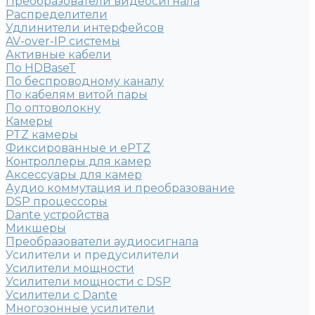
Преобразователи видеосигнала
Распределители
Удлинители интерфейсов
AV-over-IP системы
Активные кабели
По HDBaseT
По беспроводному каналу
По кабелям витой пары
По оптоволокну
Камеры
PTZ камеры
Фиксированные и ePTZ
Контроллеры для камер
Аксессуары для камер
Аудио коммутация и преобразование
DSP процессоры
Dante устройства
Микшеры
Преобразователи аудиосигнала
Усилители и предусилители
Усилители мощности
Усилители мощности с DSP
Усилители с Dante
Многозонные усилители