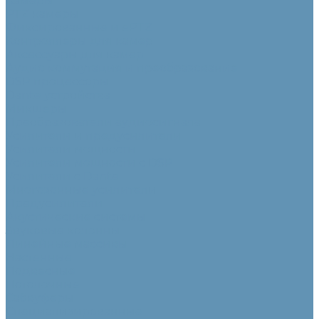
Камеры
PTZ камеры
Фиксированные и ePTZ
Контроллеры для камер
Аксессуары для камер
Аудио коммутация и преобразование
DSP процессоры
Dante устройства
Микшеры
Преобразователи аудиосигнала
Усилители и предусилители
Усилители мощности
Усилители мощности с DSP
Усилители с Dante
Многозонные усилители
Предусилители
Акустические системы
Звуковые колонны
Линейные массивы
Настенные
Подвесные
Потолочные
Сабвуферы
Специализированные