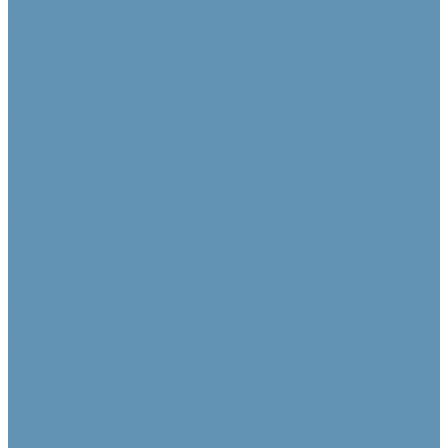
Вопрос - ответ
Политика конфиденциальности
Согласие с обработкой персональных данных
Новости
Стать партнером
Контакты
...
Каталог товаров
Видео коммутация и преобразование
Видеопроцессоры
Матричные коммутаторы
Совместная работа
Коммутаторы
Масштабаторы
Преобразователи видеосигнала
Распределители
Удлинители интерфейсов
AV-over-IP системы
Активные кабели
По HDBaseT
По беспроводному каналу
По кабелям витой пары
По оптоволокну