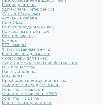
Преобразователи видеосигнала
Распределители
Удлинители интерфейсов
AV-over-IP системы
Активные кабели
По HDBaseT
По беспроводному каналу
По кабелям витой пары
По оптоволокну
Камеры
PTZ камеры
Фиксированные и ePTZ
Контроллеры для камер
Аксессуары для камер
Аудио коммутация и преобразование
DSP процессоры
Dante устройства
Микшеры
Преобразователи аудиосигнала
Усилители и предусилители
Усилители мощности
Усилители мощности с DSP
Усилители с Dante
Многозонные усилители