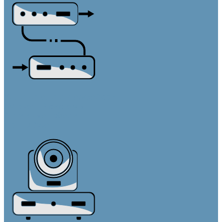
Удлинители интерфейсов
AV-over-IP системы
Активные кабели
По HDBaseT