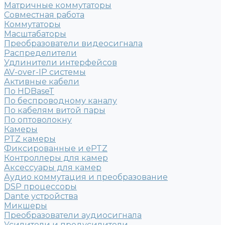
Матричные коммутаторы
Совместная работа
Коммутаторы
Масштабаторы
Преобразователи видеосигнала
Распределители
Удлинители интерфейсов
AV-over-IP системы
Активные кабели
По HDBaseT
По беспроводному каналу
По кабелям витой пары
По оптоволокну
Камеры
PTZ камеры
Фиксированные и ePTZ
Контроллеры для камер
Аксессуары для камер
Аудио коммутация и преобразование
DSP процессоры
Dante устройства
Микшеры
Преобразователи аудиосигнала
Усилители и предусилители