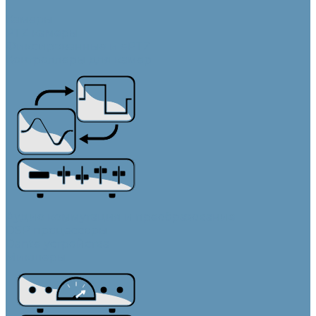
Камеры
PTZ камеры
Фиксированные и ePTZ
Контроллеры для камер
Аудио коммутация и преобразование
DSP процессоры
Dante устройства
Микшеры