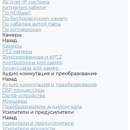
AV-over-IP системы
Активные кабели
По HDBaseT
По беспроводному каналу
По кабелям витой пары
По оптоволокну
Камеры
Назад
Камеры
PTZ камеры
Фиксированные и ePTZ
Контроллеры для камер
Аксессуары для камер
Аудио коммутация и преобразование
Назад
Аудио коммутация и преобразование
DSP процессоры
Dante устройства
Микшеры
Преобразователи аудиосигнала
Усилители и предусилители
Назад
Усилители и предусилители
Усилители мощности