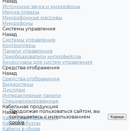
Назад
Источники звука и микрофоны
Медиа плееры
Микрофонные массивы
Микрофоны
Системы управления
Назад
Системы управления
Контроллеры
Панели управления
Преобразователи интерфейсов
Аксессуары для систем управления
Средства отображения
Назад
Средства отображения
Видеостены
Дисплеи
Интерактивные панели
Специализированные
Кабельная продукция
Продолжая пользоваться сайтом, вы
Назад
соглашаетесь с использованием
Хорошо
Кабельная продукция
cookie
.
Кабели в бухтах
Кабели в сборе