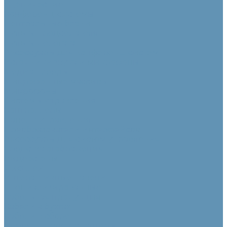
Сценические
Конференц-системы
Центральные блоки
Пульты председателя
Пульты делегата
Аксессуары для конференц-систем
Источники звука и микрофоны
Медиа плееры
Микрофонные массивы
Микрофоны
Системы управления
Контроллеры
Панели управления
Преобразователи интерфейсов
Аксессуары для систем управления
Средства отображения
Видеостены
Дисплеи
Интерактивные панели
Специализированные
Кабельная продукция
Кабели в бухтах
Кабели в сборе
Переходники и адаптеры