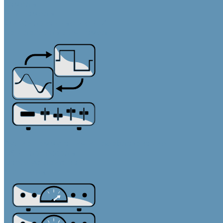
Камеры
PTZ камеры
Фиксированные и ePTZ
Контроллеры для камер
Аудио коммутация и преобразование
DSP процессоры
Dante устройства
Микшеры