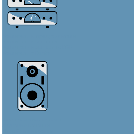
Усилители и предусилители
Усилители мощности
Усилители мощности с DSP
Усилители с Dante
Акустические системы
Звуковые колонны
Линейные массивы