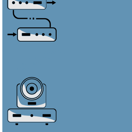
Удлинители интерфейсов
AV-over-IP системы
Активные кабели
По HDBaseT