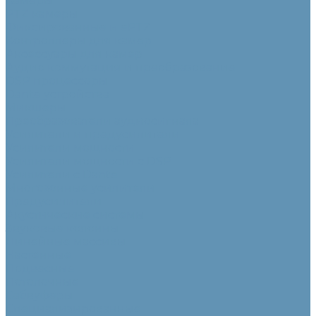
Камеры
PTZ камеры
Фиксированные и ePTZ
Контроллеры для камер
Аксессуары для камер
Аудио коммутация и преобразование
DSP процессоры
Dante устройства
Микшеры
Преобразователи аудиосигнала
Усилители и предусилители
Усилители мощности
Усилители мощности с DSP
Усилители с Dante
Многозонные усилители
Предусилители
Акустические системы
Звуковые колонны
Линейные массивы
Настенные
Подвесные
Потолочные
Сабвуферы
Специализированные