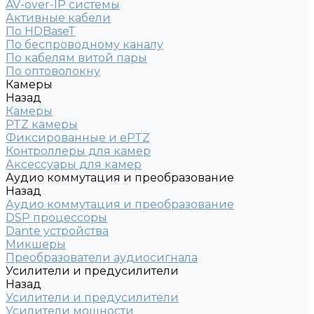
AV-over-IP системы
Активные кабели
По HDBaseT
По беспроводному каналу
По кабелям витой пары
По оптоволокну
Камеры
Назад
Камеры
PTZ камеры
Фиксированные и ePTZ
Контроллеры для камер
Аксессуары для камер
Аудио коммутация и преобразование
Назад
Аудио коммутация и преобразование
DSP процессоры
Dante устройства
Микшеры
Преобразователи аудиосигнала
Усилители и предусилители
Назад
Усилители и предусилители
Усилители мощности