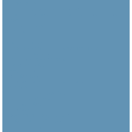
Вопрос - ответ
Политика конфиденциальности
Согласие с обработкой персональных данных
Новости
Стать партнером
Контакты
...
Каталог товаров
Видео коммутация и преобразование
Видеопроцессоры
Матричные коммутаторы
Совместная работа
Коммутаторы
Масштабаторы
Преобразователи видеосигнала
Распределители
Удлинители интерфейсов
AV-over-IP системы
Активные кабели
По HDBaseT
По беспроводному каналу
По кабелям витой пары
По оптоволокну