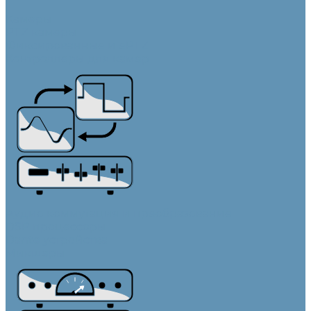
Камеры
PTZ камеры
Фиксированные и ePTZ
Контроллеры для камер
Аудио коммутация и преобразование
DSP процессоры
Dante устройства
Микшеры