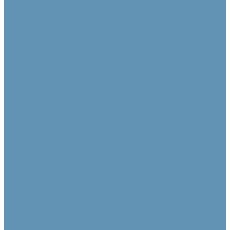
Сценические
Конференц-системы
Центральные блоки
Пульты председателя
Пульты делегата
Аксессуары для конференц-систем
Источники звука и микрофоны
Медиа плееры
Микрофонные массивы
Микрофоны
Системы управления
Контроллеры
Панели управления
Преобразователи интерфейсов
Аксессуары для систем управления
Средства отображения
Видеостены
Дисплеи
Интерактивные панели
Специализированные
Кабельная продукция
Кабели в бухтах
Кабели в сборе
Переходники и адаптеры