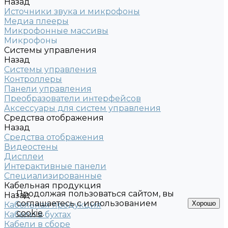
Назад
Источники звука и микрофоны
Медиа плееры
Микрофонные массивы
Микрофоны
Системы управления
Назад
Системы управления
Контроллеры
Панели управления
Преобразователи интерфейсов
Аксессуары для систем управления
Средства отображения
Назад
Средства отображения
Видеостены
Дисплеи
Интерактивные панели
Специализированные
Кабельная продукция
Продолжая пользоваться сайтом, вы
Назад
соглашаетесь с использованием
Хорошо
Кабельная продукция
cookie
.
Кабели в бухтах
Кабели в сборе