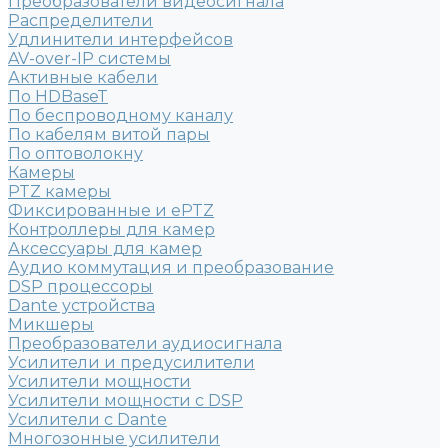
Преобразователи видеосигнала
Распределители
Удлинители интерфейсов
AV-over-IP системы
Активные кабели
По HDBaseT
По беспроводному каналу
По кабелям витой пары
По оптоволокну
Камеры
PTZ камеры
Фиксированные и ePTZ
Контроллеры для камер
Аксессуары для камер
Аудио коммутация и преобразование
DSP процессоры
Dante устройства
Микшеры
Преобразователи аудиосигнала
Усилители и предусилители
Усилители мощности
Усилители мощности с DSP
Усилители с Dante
Многозонные усилители