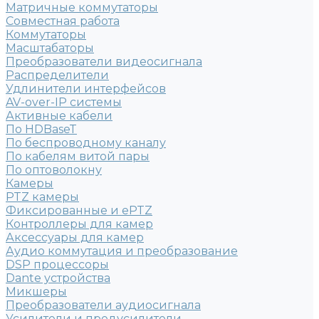
Матричные коммутаторы
Совместная работа
Коммутаторы
Масштабаторы
Преобразователи видеосигнала
Распределители
Удлинители интерфейсов
AV-over-IP системы
Активные кабели
По HDBaseT
По беспроводному каналу
По кабелям витой пары
По оптоволокну
Камеры
PTZ камеры
Фиксированные и ePTZ
Контроллеры для камер
Аксессуары для камер
Аудио коммутация и преобразование
DSP процессоры
Dante устройства
Микшеры
Преобразователи аудиосигнала
Усилители и предусилители