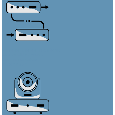
Удлинители интерфейсов
AV-over-IP системы
Активные кабели
По HDBaseT