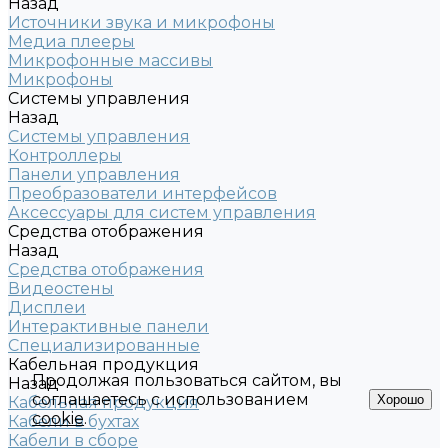
Назад
Источники звука и микрофоны
Медиа плееры
Микрофонные массивы
Микрофоны
Системы управления
Назад
Системы управления
Контроллеры
Панели управления
Преобразователи интерфейсов
Аксессуары для систем управления
Средства отображения
Назад
Средства отображения
Видеостены
Дисплеи
Интерактивные панели
Специализированные
Кабельная продукция
Продолжая пользоваться сайтом, вы
Назад
соглашаетесь с использованием
Хорошо
Кабельная продукция
cookie
.
Кабели в бухтах
Кабели в сборе