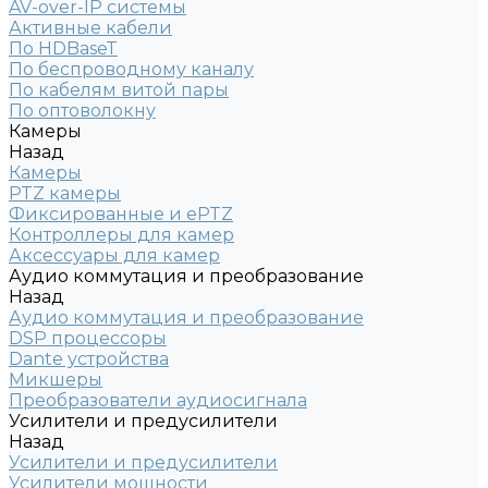
AV-over-IP системы
Активные кабели
По HDBaseT
По беспроводному каналу
По кабелям витой пары
По оптоволокну
Камеры
Назад
Камеры
PTZ камеры
Фиксированные и ePTZ
Контроллеры для камер
Аксессуары для камер
Аудио коммутация и преобразование
Назад
Аудио коммутация и преобразование
DSP процессоры
Dante устройства
Микшеры
Преобразователи аудиосигнала
Усилители и предусилители
Назад
Усилители и предусилители
Усилители мощности