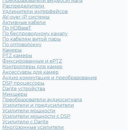
Преобразователи видеосигнала
Распределители
Удлинители интерфейсов
AV-over-IP системы
Активные кабели
По HDBaseT
По беспроводному каналу
По кабелям витой пары
По оптоволокну
Камеры
PTZ камеры
Фиксированные и ePTZ
Контроллеры для камер
Аксессуары для камер
Аудио коммутация и преобразование
DSP процессоры
Dante устройства
Микшеры
Преобразователи аудиосигнала
Усилители и предусилители
Усилители мощности
Усилители мощности с DSP
Усилители с Dante
Многозонные усилители