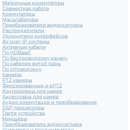
Матричные коммутаторы
Совместная работа
Коммутаторы
Масштабаторы
Преобразователи видеосигнала
Распределители
Удлинители интерфейсов
AV-over-IP системы
Активные кабели
По HDBaseT
По беспроводному каналу
По кабелям витой пары
По оптоволокну
Камеры
PTZ камеры
Фиксированные и ePTZ
Контроллеры для камер
Аксессуары для камер
Аудио коммутация и преобразование
DSP процессоры
Dante устройства
Микшеры
Преобразователи аудиосигнала
Усилители и предусилители