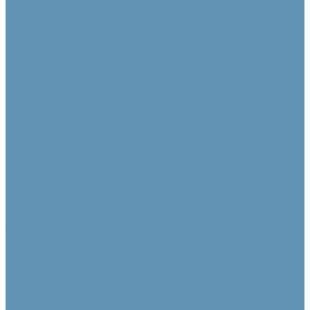
Камеры
PTZ камеры
Фиксированные и ePTZ
Контроллеры для камер
Аксессуары для камер
Аудио коммутация и преобразование
DSP процессоры
Dante устройства
Микшеры
Преобразователи аудиосигнала
Усилители и предусилители
Усилители мощности
Усилители мощности с DSP
Усилители с Dante
Многозонные усилители
Предусилители
Акустические системы
Звуковые колонны
Линейные массивы
Настенные
Подвесные
Потолочные
Сабвуферы
Специализированные