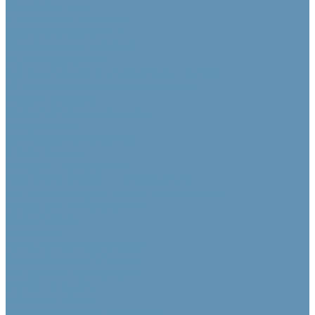
Сценические
Конференц-системы
Центральные блоки
Пульты председателя
Пульты делегата
Аксессуары для конференц-систем
Источники звука и микрофоны
Медиа плееры
Микрофонные массивы
Микрофоны
Системы управления
Контроллеры
Панели управления
Преобразователи интерфейсов
Аксессуары для систем управления
Средства отображения
Видеостены
Дисплеи
Интерактивные панели
Специализированные
Кабельная продукция
Кабели в бухтах
Кабели в сборе
Переходники и адаптеры