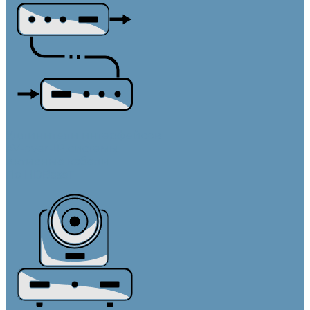
Удлинители интерфейсов
AV-over-IP системы
Активные кабели
По HDBaseT