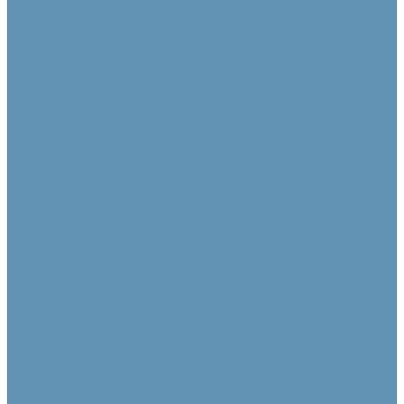
Вопрос - ответ
Политика конфиденциальности
Согласие с обработкой персональных данных
Новости
Стать партнером
Контакты
...
Каталог товаров
Видео коммутация и преобразование
Видеопроцессоры
Матричные коммутаторы
Совместная работа
Коммутаторы
Масштабаторы
Преобразователи видеосигнала
Распределители
Удлинители интерфейсов
AV-over-IP системы
Активные кабели
По HDBaseT
По беспроводному каналу
По кабелям витой пары
По оптоволокну