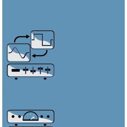
Камеры
PTZ камеры
Фиксированные и ePTZ
Контроллеры для камер
Аудио коммутация и преобразование
DSP процессоры
Dante устройства
Микшеры