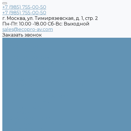
+7 (985) 755-00-50
+7 (985) 755-00-50
г. Москва, ул. Тимирязевская, д. 1, стр. 2
Пн-Пт: 10.00 -18.00 Cб-Вс: Выходной
sales@ecopro-av.com
Заказать звонок
...
Каталог товаров
Видео коммутация и преобразование
Видеопроцессоры
Матричные коммутаторы
Совместная работа
Коммутаторы
Масштабаторы
Преобразователи видеосигнала
Распределители
Удлинители интерфейсов
AV-over-IP системы
Активные кабели
По HDBaseT
По беспроводному каналу
По кабелям витой пары
По оптоволокну