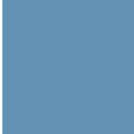
Специализированные
Сценические
Конференц-системы
Центральные блоки
Пульты председателя
Пульты делегата
Аксессуары для конференц-систем
Источники звука и микрофоны
Медиа плееры
Микрофонные массивы
Микрофоны
Системы управления
Контроллеры
Панели управления
Преобразователи интерфейсов
Аксессуары для систем управления
Средства отображения
Видеостены
Дисплеи
Интерактивные панели
Специализированные
Кабельная продукция
Кабели в бухтах
Кабели в сборе