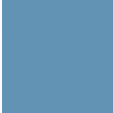
Камеры
PTZ камеры
Фиксированные и ePTZ
Контроллеры для камер
Аксессуары для камер
Аудио коммутация и преобразование
DSP процессоры
Dante устройства
Микшеры
Преобразователи аудиосигнала
Усилители и предусилители
Усилители мощности
Усилители мощности с DSP
Усилители с Dante
Многозонные усилители
Предусилители
Акустические системы
Звуковые колонны
Линейные массивы
Настенные
Подвесные
Потолочные
Сабвуферы