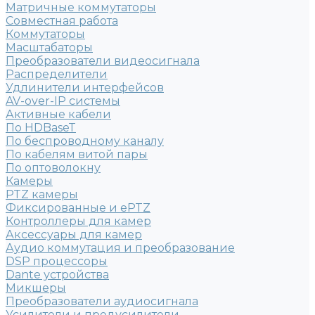
Матричные коммутаторы
Совместная работа
Коммутаторы
Масштабаторы
Преобразователи видеосигнала
Распределители
Удлинители интерфейсов
AV-over-IP системы
Активные кабели
По HDBaseT
По беспроводному каналу
По кабелям витой пары
По оптоволокну
Камеры
PTZ камеры
Фиксированные и ePTZ
Контроллеры для камер
Аксессуары для камер
Аудио коммутация и преобразование
DSP процессоры
Dante устройства
Микшеры
Преобразователи аудиосигнала
Усилители и предусилители