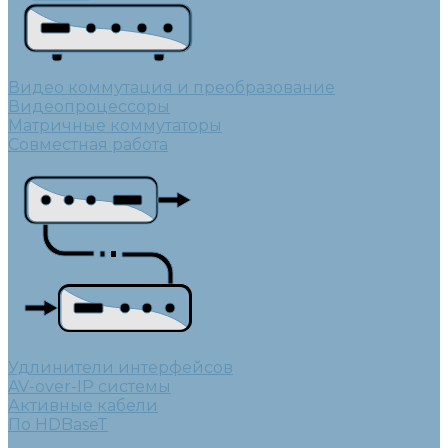
Видео коммутация и преобразование
Видеопроцессоры
Матричные коммутаторы
Совместная работа
Удлинители интерфейсов
AV-over-IP системы
Активные кабели
По HDBaseT