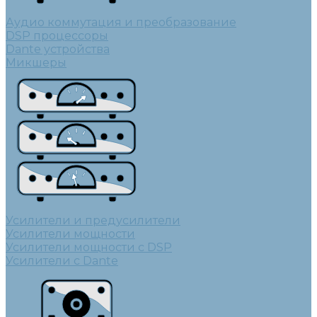
Аудио коммутация и преобразование
DSP процессоры
Dante устройства
Микшеры
Усилители и предусилители
Усилители мощности
Усилители мощности с DSP
Усилители с Dante