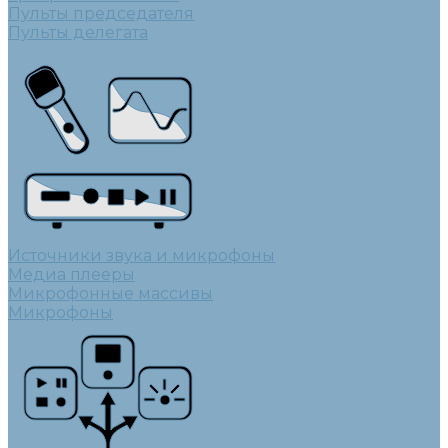
Пульты председателя
Пульты делегата
Источники звука и микрофоны
Медиа плееры
Микрофонные массивы
Микрофоны