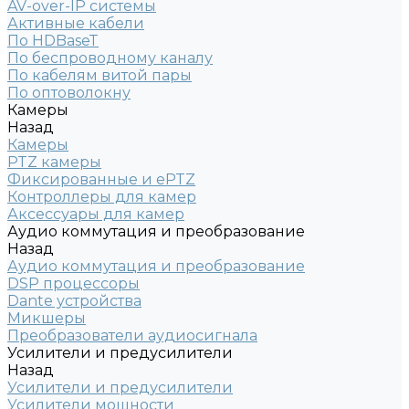
AV-over-IP системы
Активные кабели
По HDBaseT
По беспроводному каналу
По кабелям витой пары
По оптоволокну
Камеры
Назад
Камеры
PTZ камеры
Фиксированные и ePTZ
Контроллеры для камер
Аксессуары для камер
Аудио коммутация и преобразование
Назад
Аудио коммутация и преобразование
DSP процессоры
Dante устройства
Микшеры
Преобразователи аудиосигнала
Усилители и предусилители
Назад
Усилители и предусилители
Усилители мощности