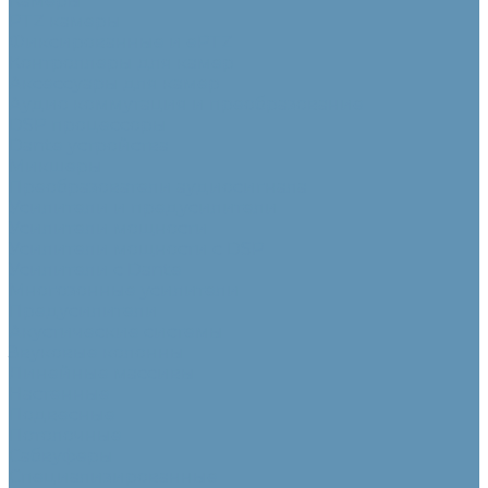
Камеры
PTZ камеры
Фиксированные и ePTZ
Контроллеры для камер
Аксессуары для камер
Аудио коммутация и преобразование
DSP процессоры
Dante устройства
Микшеры
Преобразователи аудиосигнала
Усилители и предусилители
Усилители мощности
Усилители мощности с DSP
Усилители с Dante
Многозонные усилители
Предусилители
Акустические системы
Звуковые колонны
Линейные массивы
Настенные
Подвесные
Потолочные
Сабвуферы
Специализированные