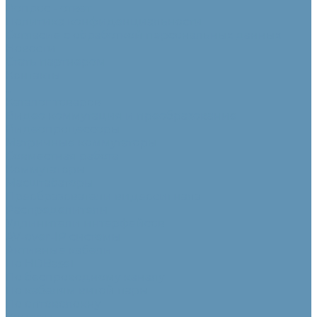
Вопрос - ответ
Политика конфиденциальности
Согласие с обработкой персональных данных
Новости
Стать партнером
Контакты
...
Каталог товаров
Видео коммутация и преобразование
Видеопроцессоры
Матричные коммутаторы
Совместная работа
Коммутаторы
Масштабаторы
Преобразователи видеосигнала
Распределители
Удлинители интерфейсов
AV-over-IP системы
Активные кабели
По HDBaseT
По беспроводному каналу
По кабелям витой пары
По оптоволокну