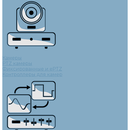
Камеры
PTZ камеры
Фиксированные и ePTZ
Контроллеры для камер