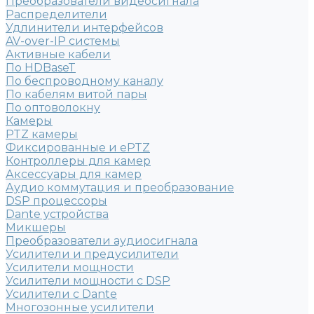
Преобразователи видеосигнала
Распределители
Удлинители интерфейсов
AV-over-IP системы
Активные кабели
По HDBaseT
По беспроводному каналу
По кабелям витой пары
По оптоволокну
Камеры
PTZ камеры
Фиксированные и ePTZ
Контроллеры для камер
Аксессуары для камер
Аудио коммутация и преобразование
DSP процессоры
Dante устройства
Микшеры
Преобразователи аудиосигнала
Усилители и предусилители
Усилители мощности
Усилители мощности с DSP
Усилители с Dante
Многозонные усилители