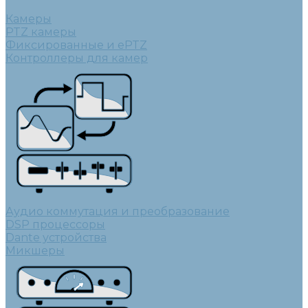
Камеры
PTZ камеры
Фиксированные и ePTZ
Контроллеры для камер
Аудио коммутация и преобразование
DSP процессоры
Dante устройства
Микшеры