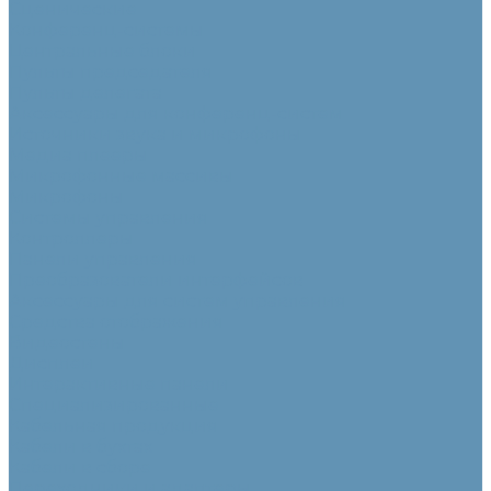
Сценические
Конференц-системы
Центральные блоки
Пульты председателя
Пульты делегата
Аксессуары для конференц-систем
Источники звука и микрофоны
Медиа плееры
Микрофонные массивы
Микрофоны
Системы управления
Контроллеры
Панели управления
Преобразователи интерфейсов
Аксессуары для систем управления
Средства отображения
Видеостены
Дисплеи
Интерактивные панели
Специализированные
Кабельная продукция
Кабели в бухтах
Кабели в сборе
Переходники и адаптеры