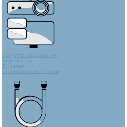
Средства отображения
Видеостены
Дисплеи
Интерактивные панели