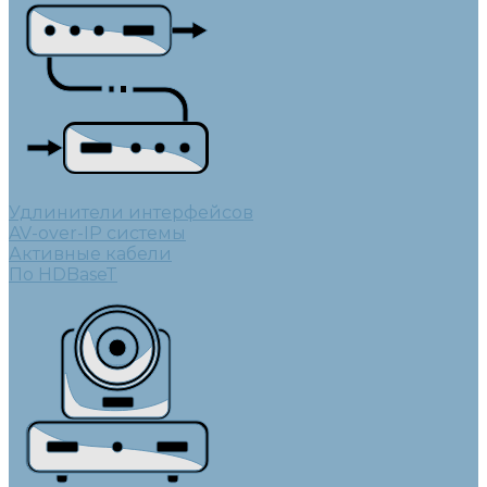
Удлинители интерфейсов
AV-over-IP системы
Активные кабели
По HDBaseT