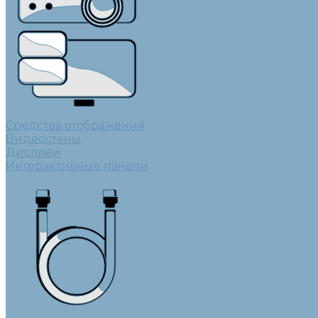
Средства отображения
Видеостены
Дисплеи
Интерактивные панели