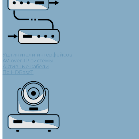
Удлинители интерфейсов
AV-over-IP системы
Активные кабели
По HDBaseT