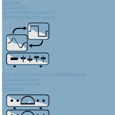
Камеры
PTZ камеры
Фиксированные и ePTZ
Контроллеры для камер
Аудио коммутация и преобразование
DSP процессоры
Dante устройства
Микшеры