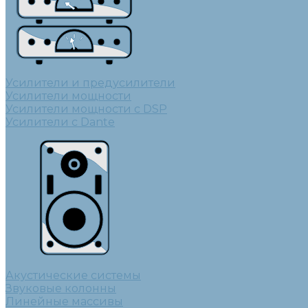
Усилители и предусилители
Усилители мощности
Усилители мощности с DSP
Усилители с Dante
Акустические системы
Звуковые колонны
Линейные массивы