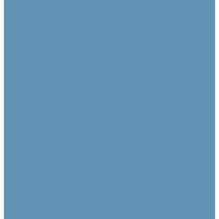
Вопрос - ответ
Политика конфиденциальности
Согласие с обработкой персональных данных
Новости
Стать партнером
Контакты
...
Каталог товаров
Видео коммутация и преобразование
Видеопроцессоры
Матричные коммутаторы
Совместная работа
Коммутаторы
Масштабаторы
Преобразователи видеосигнала
Распределители
Удлинители интерфейсов
AV-over-IP системы
Активные кабели
По HDBaseT
По беспроводному каналу
По кабелям витой пары
По оптоволокну