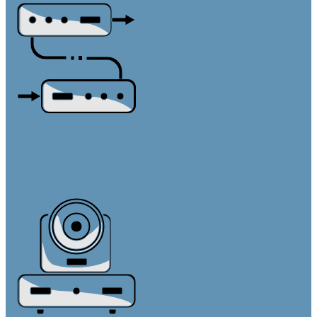
Удлинители интерфейсов
AV-over-IP системы
Активные кабели
По HDBaseT