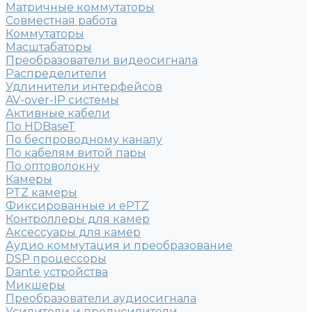
Матричные коммутаторы
Совместная работа
Коммутаторы
Масштабаторы
Преобразователи видеосигнала
Распределители
Удлинители интерфейсов
AV-over-IP системы
Активные кабели
По HDBaseT
По беспроводному каналу
По кабелям витой пары
По оптоволокну
Камеры
PTZ камеры
Фиксированные и ePTZ
Контроллеры для камер
Аксессуары для камер
Аудио коммутация и преобразование
DSP процессоры
Dante устройства
Микшеры
Преобразователи аудиосигнала
Усилители и предусилители