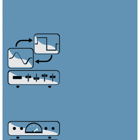
Камеры
PTZ камеры
Фиксированные и ePTZ
Контроллеры для камер
Аудио коммутация и преобразование
DSP процессоры
Dante устройства
Микшеры