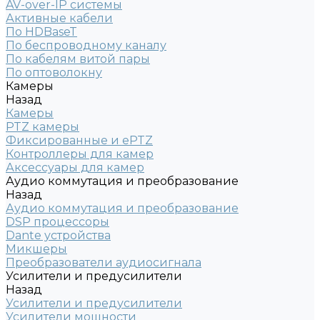
AV-over-IP системы
Активные кабели
По HDBaseT
По беспроводному каналу
По кабелям витой пары
По оптоволокну
Камеры
Назад
Камеры
PTZ камеры
Фиксированные и ePTZ
Контроллеры для камер
Аксессуары для камер
Аудио коммутация и преобразование
Назад
Аудио коммутация и преобразование
DSP процессоры
Dante устройства
Микшеры
Преобразователи аудиосигнала
Усилители и предусилители
Назад
Усилители и предусилители
Усилители мощности