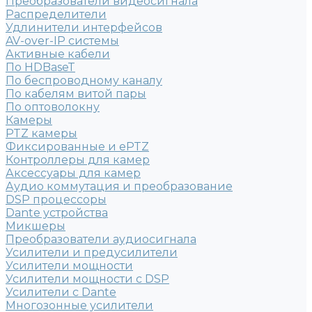
Преобразователи видеосигнала
Распределители
Удлинители интерфейсов
AV-over-IP системы
Активные кабели
По HDBaseT
По беспроводному каналу
По кабелям витой пары
По оптоволокну
Камеры
PTZ камеры
Фиксированные и ePTZ
Контроллеры для камер
Аксессуары для камер
Аудио коммутация и преобразование
DSP процессоры
Dante устройства
Микшеры
Преобразователи аудиосигнала
Усилители и предусилители
Усилители мощности
Усилители мощности с DSP
Усилители с Dante
Многозонные усилители