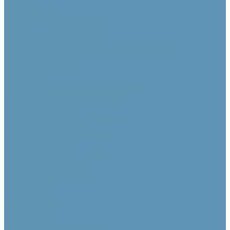
Камеры
PTZ камеры
Фиксированные и ePTZ
Контроллеры для камер
Аксессуары для камер
Аудио коммутация и преобразование
DSP процессоры
Dante устройства
Микшеры
Преобразователи аудиосигнала
Усилители и предусилители
Усилители мощности
Усилители мощности с DSP
Усилители с Dante
Многозонные усилители
Предусилители
Акустические системы
Звуковые колонны
Линейные массивы
Настенные
Подвесные
Потолочные
Сабвуферы
Специализированные