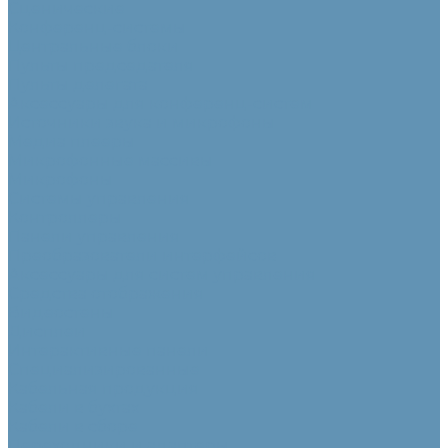
Сценические
Конференц-системы
Центральные блоки
Пульты председателя
Пульты делегата
Аксессуары для конференц-систем
Источники звука и микрофоны
Медиа плееры
Микрофонные массивы
Микрофоны
Системы управления
Контроллеры
Панели управления
Преобразователи интерфейсов
Аксессуары для систем управления
Средства отображения
Видеостены
Дисплеи
Интерактивные панели
Специализированные
Кабельная продукция
Кабели в бухтах
Кабели в сборе
Переходники и адаптеры