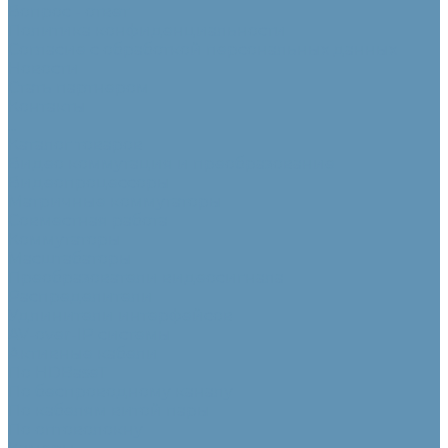
Вопрос - ответ
Политика конфиденциальности
Согласие с обработкой персональных данных
Новости
Стать партнером
Контакты
...
Каталог товаров
Видео коммутация и преобразование
Видеопроцессоры
Матричные коммутаторы
Совместная работа
Коммутаторы
Масштабаторы
Преобразователи видеосигнала
Распределители
Удлинители интерфейсов
AV-over-IP системы
Активные кабели
По HDBaseT
По беспроводному каналу
По кабелям витой пары
По оптоволокну