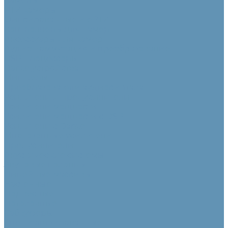
Камеры
PTZ камеры
Фиксированные и ePTZ
Контроллеры для камер
Аксессуары для камер
Аудио коммутация и преобразование
DSP процессоры
Dante устройства
Микшеры
Преобразователи аудиосигнала
Усилители и предусилители
Усилители мощности
Усилители мощности с DSP
Усилители с Dante
Многозонные усилители
Предусилители
Акустические системы
Звуковые колонны
Линейные массивы
Настенные
Подвесные
Потолочные
Сабвуферы
Специализированные