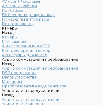
AV-over-IP системы
Активные кабели
По HDBaseT
По беспроводному каналу
По кабелям витой пары
По оптоволокну
Камеры
Назад
Камеры
PTZ камеры
Фиксированные и ePTZ
Контроллеры для камер
Аксессуары для камер
Аудио коммутация и преобразование
Назад
Аудио коммутация и преобразование
DSP процессоры
Dante устройства
Микшеры
Преобразователи аудиосигнала
Усилители и предусилители
Назад
Усилители и предусилители
Усилители мощности