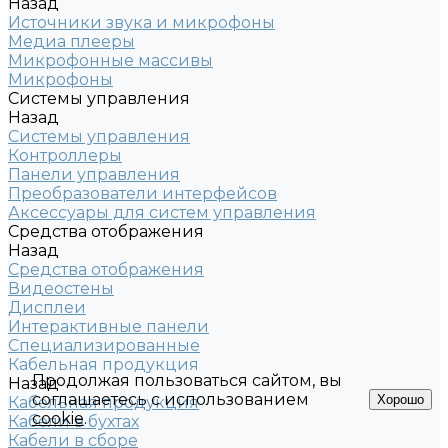
Назад
Источники звука и микрофоны
Медиа плееры
Микрофонные массивы
Микрофоны
Системы управления
Назад
Системы управления
Контроллеры
Панели управления
Преобразователи интерфейсов
Аксессуары для систем управления
Средства отображения
Назад
Средства отображения
Видеостены
Дисплеи
Интерактивные панели
Специализированные
Кабельная продукция
Продолжая пользоваться сайтом, вы
Назад
соглашаетесь с использованием
Хорошо
Кабельная продукция
cookie
.
Кабели в бухтах
Кабели в сборе