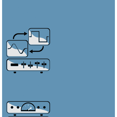
Камеры
PTZ камеры
Фиксированные и ePTZ
Контроллеры для камер
Аудио коммутация и преобразование
DSP процессоры
Dante устройства
Микшеры