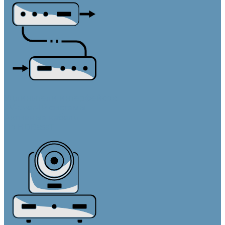
Удлинители интерфейсов
AV-over-IP системы
Активные кабели
По HDBaseT