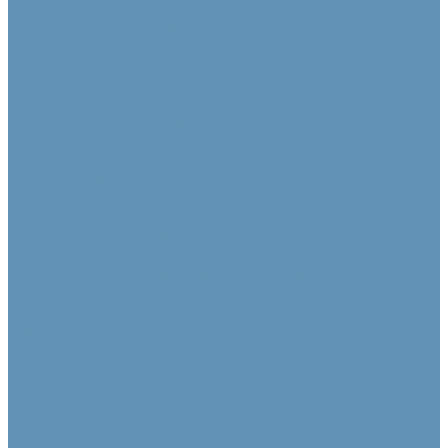
Сценические
Конференц-системы
Центральные блоки
Пульты председателя
Пульты делегата
Аксессуары для конференц-систем
Источники звука и микрофоны
Медиа плееры
Микрофонные массивы
Микрофоны
Системы управления
Контроллеры
Панели управления
Преобразователи интерфейсов
Аксессуары для систем управления
Средства отображения
Видеостены
Дисплеи
Интерактивные панели
Специализированные
Кабельная продукция
Кабели в бухтах
Кабели в сборе
Переходники и адаптеры