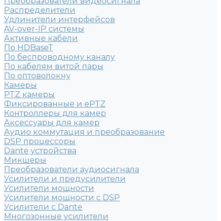
Преобразователи видеосигнала
Распределители
Удлинители интерфейсов
AV-over-IP системы
Активные кабели
По HDBaseT
По беспроводному каналу
По кабелям витой пары
По оптоволокну
Камеры
PTZ камеры
Фиксированные и ePTZ
Контроллеры для камер
Аксессуары для камер
Аудио коммутация и преобразование
DSP процессоры
Dante устройства
Микшеры
Преобразователи аудиосигнала
Усилители и предусилители
Усилители мощности
Усилители мощности с DSP
Усилители с Dante
Многозонные усилители