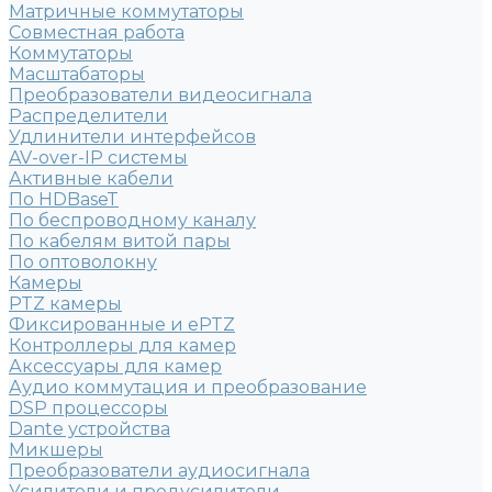
Матричные коммутаторы
Совместная работа
Коммутаторы
Масштабаторы
Преобразователи видеосигнала
Распределители
Удлинители интерфейсов
AV-over-IP системы
Активные кабели
По HDBaseT
По беспроводному каналу
По кабелям витой пары
По оптоволокну
Камеры
PTZ камеры
Фиксированные и ePTZ
Контроллеры для камер
Аксессуары для камер
Аудио коммутация и преобразование
DSP процессоры
Dante устройства
Микшеры
Преобразователи аудиосигнала
Усилители и предусилители