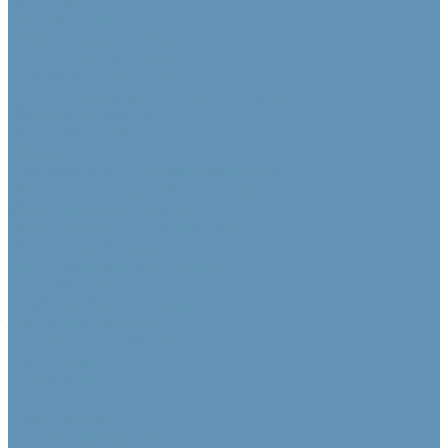
Камеры
PTZ камеры
Фиксированные и ePTZ
Контроллеры для камер
Аксессуары для камер
Аудио коммутация и преобразование
DSP процессоры
Dante устройства
Микшеры
Преобразователи аудиосигнала
Усилители и предусилители
Усилители мощности
Усилители мощности с DSP
Усилители с Dante
Многозонные усилители
Предусилители
Акустические системы
Звуковые колонны
Линейные массивы
Настенные
Подвесные
Потолочные
Сабвуферы
Специализированные