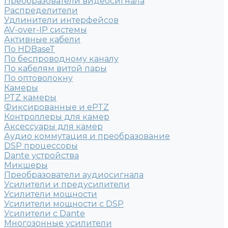
Преобразователи видеосигнала
Распределители
Удлинители интерфейсов
AV-over-IP системы
Активные кабели
По HDBaseT
По беспроводному каналу
По кабелям витой пары
По оптоволокну
Камеры
PTZ камеры
Фиксированные и ePTZ
Контроллеры для камер
Аксессуары для камер
Аудио коммутация и преобразование
DSP процессоры
Dante устройства
Микшеры
Преобразователи аудиосигнала
Усилители и предусилители
Усилители мощности
Усилители мощности с DSP
Усилители с Dante
Многозонные усилители