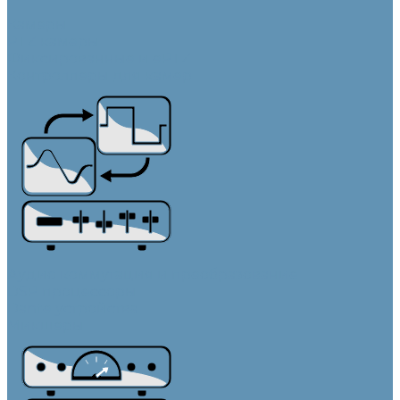
Камеры
PTZ камеры
Фиксированные и ePTZ
Контроллеры для камер
Аудио коммутация и преобразование
DSP процессоры
Dante устройства
Микшеры