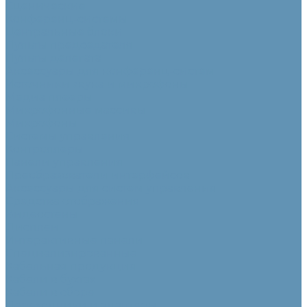
Сценические
Конференц-системы
Центральные блоки
Пульты председателя
Пульты делегата
Аксессуары для конференц-систем
Источники звука и микрофоны
Медиа плееры
Микрофонные массивы
Микрофоны
Системы управления
Контроллеры
Панели управления
Преобразователи интерфейсов
Аксессуары для систем управления
Средства отображения
Видеостены
Дисплеи
Интерактивные панели
Специализированные
Кабельная продукция
Кабели в бухтах
Кабели в сборе
Переходники и адаптеры