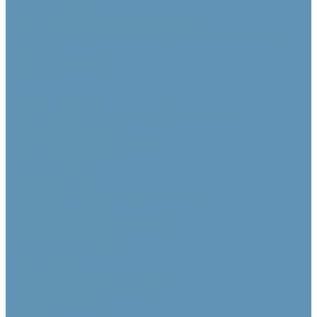
Вопрос - ответ
Политика конфиденциальности
Согласие с обработкой персональных данных
Новости
Стать партнером
Контакты
...
Каталог товаров
Видео коммутация и преобразование
Видеопроцессоры
Матричные коммутаторы
Совместная работа
Коммутаторы
Масштабаторы
Преобразователи видеосигнала
Распределители
Удлинители интерфейсов
AV-over-IP системы
Активные кабели
По HDBaseT
По беспроводному каналу
По кабелям витой пары
По оптоволокну