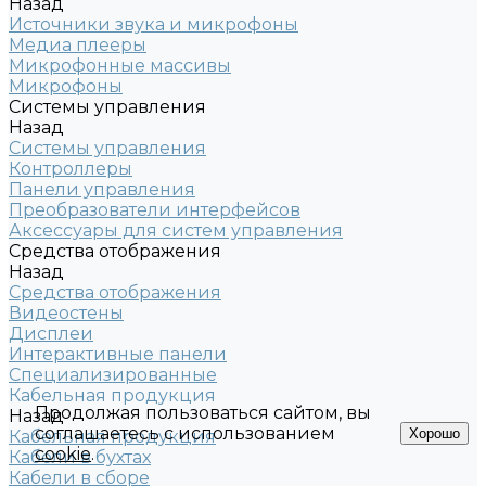
Назад
Источники звука и микрофоны
Медиа плееры
Микрофонные массивы
Микрофоны
Системы управления
Назад
Системы управления
Контроллеры
Панели управления
Преобразователи интерфейсов
Аксессуары для систем управления
Средства отображения
Назад
Средства отображения
Видеостены
Дисплеи
Интерактивные панели
Специализированные
Кабельная продукция
Продолжая пользоваться сайтом, вы
Назад
соглашаетесь с использованием
Хорошо
Кабельная продукция
cookie
.
Кабели в бухтах
Кабели в сборе