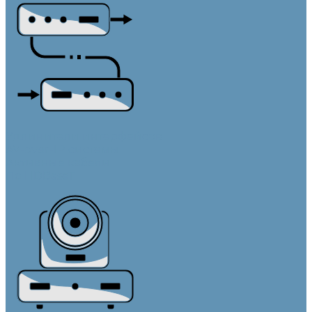
Удлинители интерфейсов
AV-over-IP системы
Активные кабели
По HDBaseT