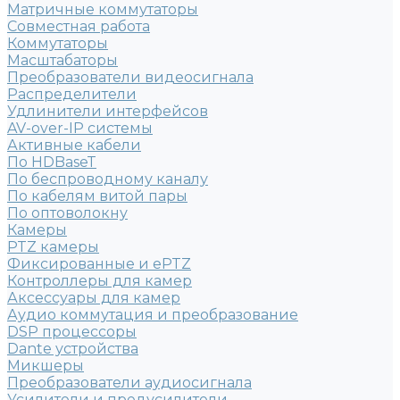
Матричные коммутаторы
Совместная работа
Коммутаторы
Масштабаторы
Преобразователи видеосигнала
Распределители
Удлинители интерфейсов
AV-over-IP системы
Активные кабели
По HDBaseT
По беспроводному каналу
По кабелям витой пары
По оптоволокну
Камеры
PTZ камеры
Фиксированные и ePTZ
Контроллеры для камер
Аксессуары для камер
Аудио коммутация и преобразование
DSP процессоры
Dante устройства
Микшеры
Преобразователи аудиосигнала
Усилители и предусилители