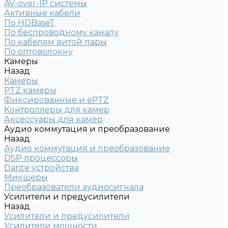
AV-over-IP системы
Активные кабели
По HDBaseT
По беспроводному каналу
По кабелям витой пары
По оптоволокну
Камеры
Назад
Камеры
PTZ камеры
Фиксированные и ePTZ
Контроллеры для камер
Аксессуары для камер
Аудио коммутация и преобразование
Назад
Аудио коммутация и преобразование
DSP процессоры
Dante устройства
Микшеры
Преобразователи аудиосигнала
Усилители и предусилители
Назад
Усилители и предусилители
Усилители мощности