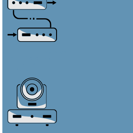
Удлинители интерфейсов
AV-over-IP системы
Активные кабели
По HDBaseT