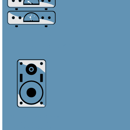
Усилители и предусилители
Усилители мощности
Усилители мощности с DSP
Усилители с Dante
Акустические системы
Звуковые колонны
Линейные массивы