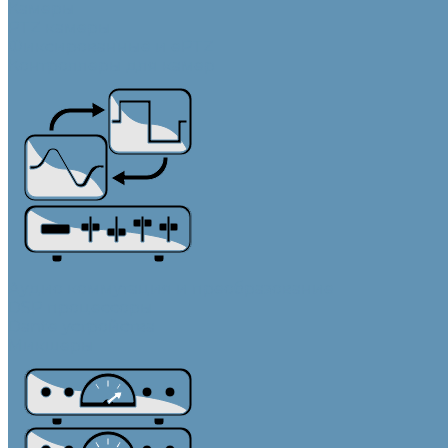
Камеры
PTZ камеры
Фиксированные и ePTZ
Контроллеры для камер
Аудио коммутация и преобразование
DSP процессоры
Dante устройства
Микшеры