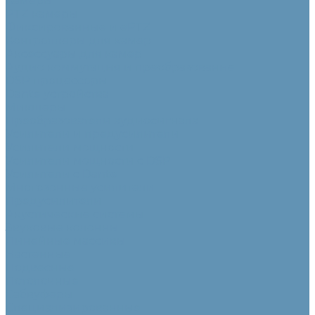
Камеры
PTZ камеры
Фиксированные и ePTZ
Контроллеры для камер
Аксессуары для камер
Аудио коммутация и преобразование
DSP процессоры
Dante устройства
Микшеры
Преобразователи аудиосигнала
Усилители и предусилители
Усилители мощности
Усилители мощности с DSP
Усилители с Dante
Многозонные усилители
Предусилители
Акустические системы
Звуковые колонны
Линейные массивы
Настенные
Подвесные
Потолочные
Сабвуферы
Специализированные