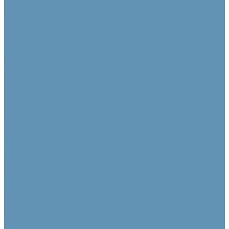
Сценические
Конференц-системы
Центральные блоки
Пульты председателя
Пульты делегата
Аксессуары для конференц-систем
Источники звука и микрофоны
Медиа плееры
Микрофонные массивы
Микрофоны
Системы управления
Контроллеры
Панели управления
Преобразователи интерфейсов
Аксессуары для систем управления
Средства отображения
Видеостены
Дисплеи
Интерактивные панели
Специализированные
Кабельная продукция
Кабели в бухтах
Кабели в сборе
Переходники и адаптеры