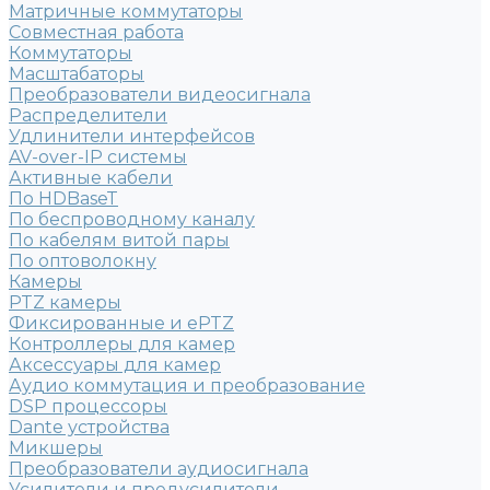
Матричные коммутаторы
Совместная работа
Коммутаторы
Масштабаторы
Преобразователи видеосигнала
Распределители
Удлинители интерфейсов
AV-over-IP системы
Активные кабели
По HDBaseT
По беспроводному каналу
По кабелям витой пары
По оптоволокну
Камеры
PTZ камеры
Фиксированные и ePTZ
Контроллеры для камер
Аксессуары для камер
Аудио коммутация и преобразование
DSP процессоры
Dante устройства
Микшеры
Преобразователи аудиосигнала
Усилители и предусилители