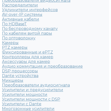
Преобразователи видеосигнала
Распределители
Удлинители интерфейсов
AV-over-IP системы
Активные кабели
По HDBaseT
По беспроводному каналу
По кабелям витой пары
По оптоволокну
Камеры
PTZ камеры
Фиксированные и ePTZ
Контроллеры для камер
Аксессуары для камер
Аудио коммутация и преобразование
DSP процессоры
Dante устройства
Микшеры
Преобразователи аудиосигнала
Усилители и предусилители
Усилители мощности
Усилители мощности с DSP
Усилители с Dante
Многозонные усилители