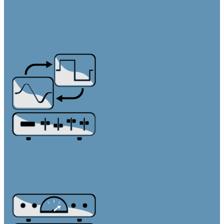
Камеры
PTZ камеры
Фиксированные и ePTZ
Контроллеры для камер
Аудио коммутация и преобразование
DSP процессоры
Dante устройства
Микшеры