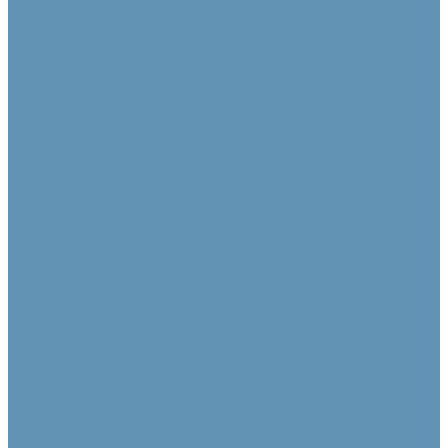
Вопрос - ответ
Политика конфиденциальности
Согласие с обработкой персональных данных
Новости
Стать партнером
Контакты
...
Каталог товаров
Видео коммутация и преобразование
Видеопроцессоры
Матричные коммутаторы
Совместная работа
Коммутаторы
Масштабаторы
Преобразователи видеосигнала
Распределители
Удлинители интерфейсов
AV-over-IP системы
Активные кабели
По HDBaseT
По беспроводному каналу
По кабелям витой пары
По оптоволокну