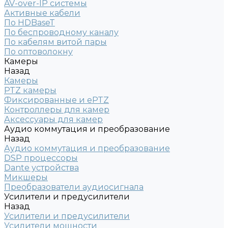
AV-over-IP системы
Активные кабели
По HDBaseT
По беспроводному каналу
По кабелям витой пары
По оптоволокну
Камеры
Назад
Камеры
PTZ камеры
Фиксированные и ePTZ
Контроллеры для камер
Аксессуары для камер
Аудио коммутация и преобразование
Назад
Аудио коммутация и преобразование
DSP процессоры
Dante устройства
Микшеры
Преобразователи аудиосигнала
Усилители и предусилители
Назад
Усилители и предусилители
Усилители мощности