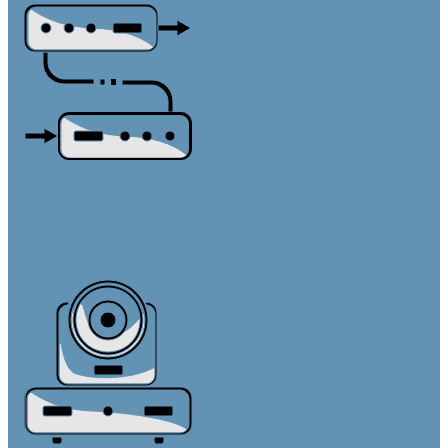
Удлинители интерфейсов
AV-over-IP системы
Активные кабели
По HDBaseT