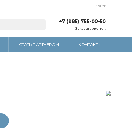
Войти
+7 (985) 755-00-50
Заказать звонок
+7 (985) 755-00-50
И
СТАТЬ ПАРТНЕРОМ
КОНТАКТЫ
г. Москва, ул.
Тимирязевская, д. 1, стр.
2
Пн-Пт: 10.00 -18.00 Cб-
Вс: Выходной
sales@ecopro-av.com