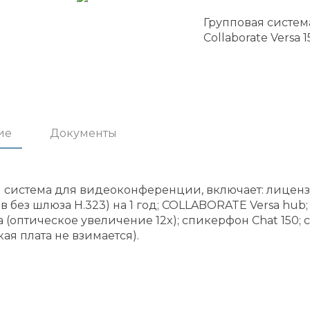
Групповая систе
Collaborate Versa 1
ие
Документы
 система для видеоконференции, включает: лицензию
в без шлюза H.323) на 1 год; COLLABORATE Versa h
a (оптическое увеличение 12x); спикерфон Chat 150;
кая плата не взимается).